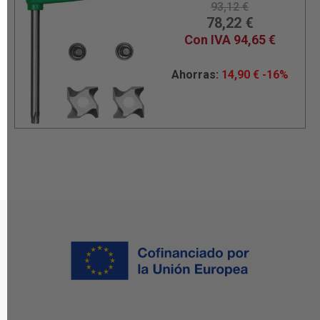
93,12
€
78,22
€
Con IVA
94,65
€
Ahorras:
14,90
€
-16%