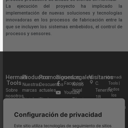
La ejecución del proyecto ha implicado la
implementación de nuevas soluciones y tecnologías
innovadoras en los procesos de fabricación entre la
que se incluyen los sistemas embebidos, el control de
procesos y sensores.
Hermadi
Productos
Promociones
Síguenos
Legales
Visítanos
Hermadi
Tools
Facebook
C.
Tools |
Nuestras
Descuentos
Aviso
Todos
Sobre
marcas
actuales
legal
Tenerife,
Youtube
los
nosotros
1B,
Distribuidor
Black
Términos y
Instagram
derechos
28970
Preguntas
oficial
Friday
condiciones
reservados
Frecuentes
Festool
Festool
Blog
Humanes
2026.
Configuración de privacidad
Política
2025
de
Tienda
Herramientas
de
Madrid,
física
a Bateria
Festool
cookies
Este sitio utiliza tecnologías de seguimiento de sitios