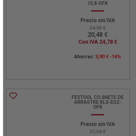
15,8-OFK
Precio sin IVA
24,38
€
20,48
€
Con IVA
24,78
€
Ahorras:
3,90
€
-16%
FESTOOL COJINETE DE
ARRASTRE KLS-D22-
OFK
Precio sin IVA
27,58
€