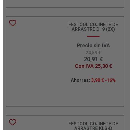
FESTOOL COJINETE DE
ARRASTRE D19 (2X)
Precio sin IVA
24,89
€
20,91
€
Con IVA
25,30
€
Ahorras:
3,98
€
-16%
FESTOOL COJINETE DE
ARRASTRE KLS-D