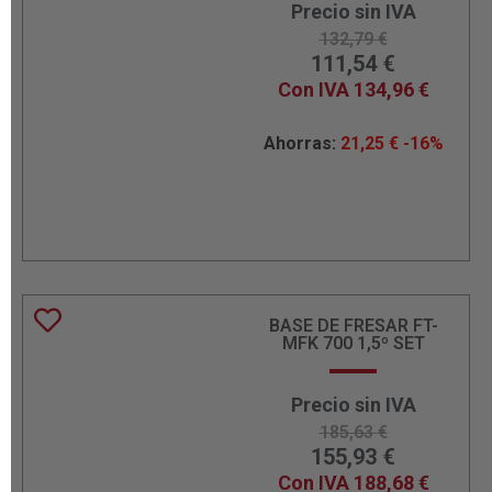
Precio sin IVA
132,79
€
111,54
€
Con IVA
134,96
€
Ahorras:
21,25
€
-16%
BASE DE FRESAR FT-
MFK 700 1,5º SET
Precio sin IVA
185,63
€
155,93
€
Con IVA
188,68
€