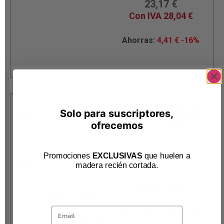
23,17
€
Con IVA
28,04
€
Ahorras:
4,41
€
-16%
FESTOOL PLACA DE
Solo para suscriptores,
REPUESTO HW-WP R1
D28 KL12,7OFK
ofrecemos
Precio sin IVA
Promociones
EXCLUSIVAS
que huelen a
93,12
€
madera recién cortada
.
78,22
€
Con IVA
94,65
€
Email
Ahorras:
14,90
€
-16%