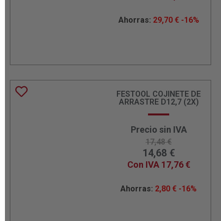
Ahorras:
29,70
€
-16%
FESTOOL COJINETE DE
ARRASTRE D12,7 (2X)
Precio sin IVA
17,48
€
14,68
€
Con IVA
17,76
€
Ahorras:
2,80
€
-16%