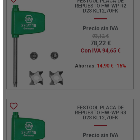
FESTOOL PLACA DE
REPUESTO HW-WP R2
D28 KL12,7OFK
Precio sin IVA
93,12
€
78,22
€
Con IVA
94,65
€
Ahorras:
14,90
€
-16%
FESTOOL PLACA DE
REPUESTO HW-WP R3
D28 KL12,7OFK
Precio sin IVA