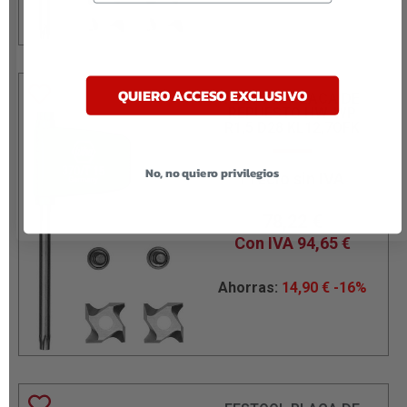
QUIERO ACCESO EXCLUSIVO
FESTOOL PLACA DE
REPUESTO HW-WP
R1,5 D28 KL12,7OFK
No, no quiero privilegios
Precio sin IVA
93,12
€
78,22
€
Con IVA
94,65
€
Ahorras:
14,90
€
-16%