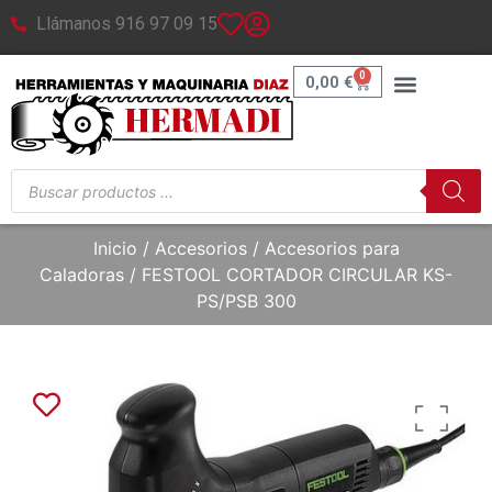
Llámanos 916 97 09 15
0
0,00
€
Inicio
/
Accesorios
/
Accesorios para
Caladoras
/ FESTOOL CORTADOR CIRCULAR KS-
PS/PSB 300