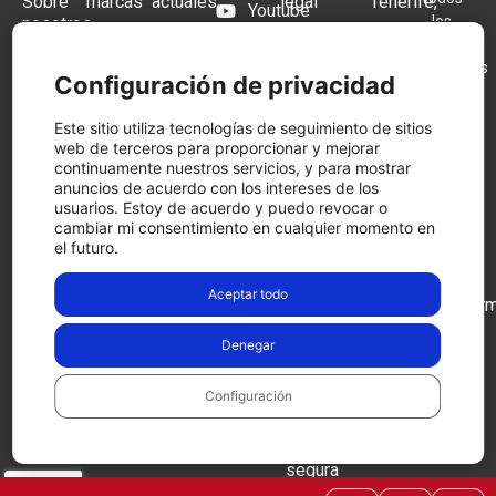
Sobre
marcas
actuales
legal
Tenerife,
Youtube
los
nosotros
1B,
Distribuidor
Black
Términos y
Instagram
derechos
28970
Preguntas
oficial
Friday
condiciones
reservados
Frecuentes
Festool
Festool
Blog
Humanes
Configuración de privacidad
2026.
Política
2025
de
Tienda
Herramientas
de
Este sitio utiliza tecnologías de seguimiento de sitios
Madrid,
física
a Bateria
Festool
cookies
web de terceros para proporcionar y mejorar
Cashback
Madrid
continuamente nuestros servicios, y para mostrar
Contacto
Aspiradores
Política
Llámanos
anuncios de acuerdo con los intereses de los
a Batería
de
usuarios. Estoy de acuerdo y puedo revocar o
ahora
privacidad
cambiar mi consentimiento en cualquier momento en
Lijadoras
916 97
el futuro.
Condiciones
09 15
de
Aceptar todo
devolución
comercial@herm
Pago
Ver en
Denegar
seguro
google
maps
Configuración
Compra
de
forma
segura
a tráves