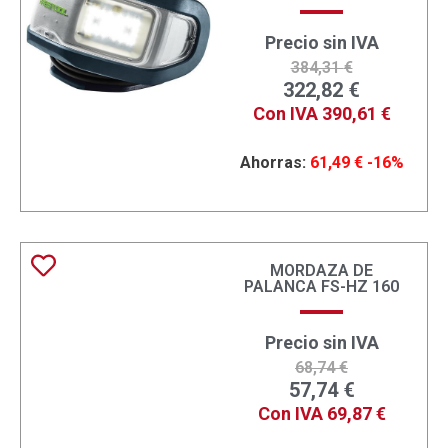
Precio sin IVA
384,31
€
322,82
€
Con IVA
390,61
€
Ahorras:
61,49
€
-16%
MORDAZA DE
PALANCA FS-HZ 160
Precio sin IVA
68,74
€
57,74
€
Con IVA
69,87
€