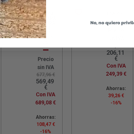
DISPOSIT
FSK 670
IVO PARA
No, no quiero privi
RANURA
S VN-
Precio
HK85
130×16-
sin IVA
25
245,37
€
206,11
€
Precio
Con IVA
sin IVA
249,39
€
677,96
€
569,49
€
Ahorras:
Con IVA
39,26
€
689,08
€
-16%
Ahorras:
108,47
€
-16%