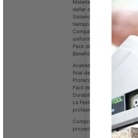
Material de alta densidad: 
dañar o rayar la superficie.
Sistema StickFix: Cambio rá
tiempo de trabajo.
Compatibilidad: Funciona c
uniformes.
Pack de 5 unidades: Asegura
Beneficios:
Acabados perfectos: Diseña
final de la superficie.
Protección de superficies: 
Fácil de usar: Gracias al s
Durabilidad: Fabricada con m
La Festool Esponja Pulidor
profesional sin comprometer 
Compra ahora la esponja pu
proyecto de pulido.