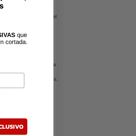
ite pulir sin riesgo de
s
 velcro para optimizar el
nto máximo y resultados
IVAS
que
n cortada
.
para uso profesional.
 mejorando la apariencia
 en materiales sensibles.
 y sin complicaciones.
 aplicaciones exigentes.
e buscan un pulido
dos perfectos en cada
CLUSIVO