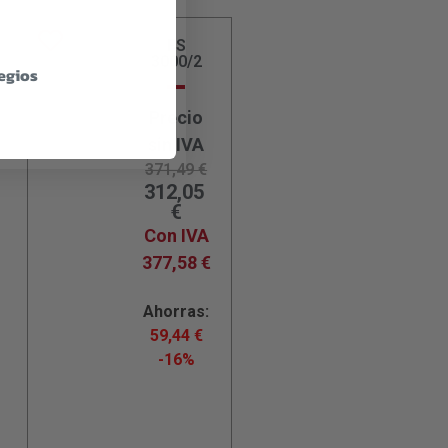
FS
3000/2
legios
Precio
sin IVA
371,49
€
312,05
€
Con IVA
377,58
€
Ahorras:
59,44
€
-16%