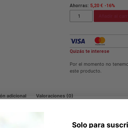
Ahorras:
5,20
€
-16%
Añadir al carr
Quizás te interese
Por el momento no tenem
este producto.
ón adicional
Valoraciones (0)
ra trabajos de precisión en superficies medianas y pequ
Solo para suscr