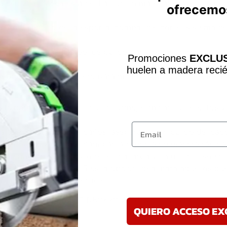
La esponja blanca está hecha con un material suave que perm
ofrecemo
pido y sencillo de la esponja, compatible con el sistema de
on herramientas Festool de pulido para lograr un rendimie
Promociones
EXCLUS
huelen a madera recié
 un suministro duradero para múltiples aplicaciones, ideal 
da para ofrecer un pulido uniforme, eliminando defectos y
Email
La textura suave evita daños, asegurando un pulido delicado
istema StickFix, puedes cambiar la esponja de manera rápida
ateriales resistentes, ofrece una larga vida útil incluso en
a PS STF D80x20 WH/5 es la opción ideal para aquellos qu
la calidad de la superficie.
lidora Festool PS STF D80x20 WH/5 y disfruta de resulta
QUIERO ACCESO EX