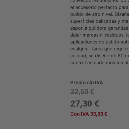
La Festool Esponja Pulid
el accesorio perfecto para
pulido de alto nivel. Diseñ
superficies delicadas y mat
esponja pulidora garantiz
dejar marcas ni residuos. I
aplicaciones de pulido auto
cualquier tarea que requie
calidad, su diseño de 80 
control en cada movimient
Precio sin IVA
32,50
€
27,30
€
Con IVA
33,03
€