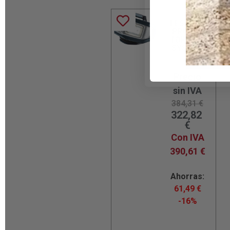
FESTOOL
PROYEC
TOR DUO
SYSLITE
Precio
sin IVA
384,31
€
322,82
€
Con IVA
390,61
€
Ahorras:
61,49
€
-16%