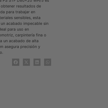
ora PS STF D80x20 WH/5 es
 obtener resultados de
ada para trabajar en
eriales sensibles, esta
a un acabado impecable sin
deal para uso en
motriz, carpintería fina o
ra un acabado de alta
mm asegura precisión y
o.