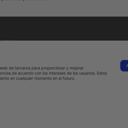
Visítanos
C. Tenerife, 1B,
28970
Humanes de
s
Hermadi Tools | 
os web de terceros para proporcionar y mejorar
Madrid, Madrid
ncios de acuerdo con los intereses de los usuarios. Estoy
Llámanos
ento en cualquier momento en el futuro.
ahora
916 97 09
15
s
comercial@hermadi.com
Ver en
google
o
maps