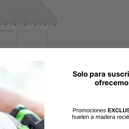
Solo para suscr
ofrecemo
ón adicional
Valoraciones (0)
 de la Hoja de Sierra Universal USB 50/35/BI/OSC/5:
nsiones de 50 mm de largo y 35 mm de ancho, esta hoja e
Promociones
EXCLUS
huelen a madera recié
te, desde madera y plásticos hasta metales no ferrosos.
bricada con acero bi-metal (BI), la hoja combina resistenci