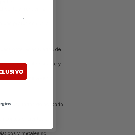
gentes.
 corte al reducir la
areas profesionales y
l para obtener acabados de
ncia superior al desgaste y
CLUSIVO
 plásticos y metales no
legios
nando resultados de acabado
n cortes eficientes y
ásticos y metales no