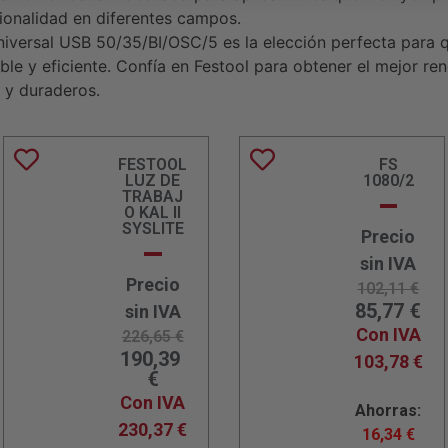
ionalidad en diferentes campos.
niversal USB 50/35/BI/OSC/5 es la elección perfecta para 
ble y eficiente. Confía en Festool para obtener el mejor r
 y duraderos.
FESTOOL
FS
LUZ DE
1080/2
TRABAJ
O KAL II
SYSLITE
Precio
sin IVA
Precio
102,11
€
85,77
€
sin IVA
Con IVA
226,65
€
190,39
103,78
€
€
Con IVA
Ahorras:
230,37
€
16,34
€