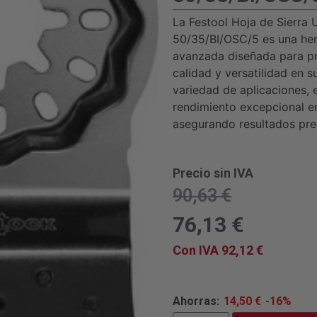
La Festool Hoja de Sierra 
50/35/BI/OSC/5 es una her
avanzada diseñada para p
calidad y versatilidad en s
variedad de aplicaciones, 
rendimiento excepcional en
asegurando resultados prec
Precio sin IVA
90,63
€
76,13
€
Con IVA
92,12
€
Ahorras:
14,50
€
-16%