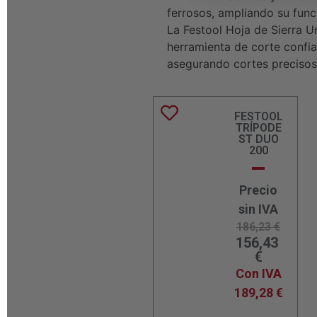
ferrosos, ampliando su func
La Festool Hoja de Sierra U
herramienta de corte confia
asegurando cortes precisos
FESTOOL
TRÍPODE
ST DUO
200
Precio
sin IVA
186,23
€
156,43
€
Con IVA
189,28
€