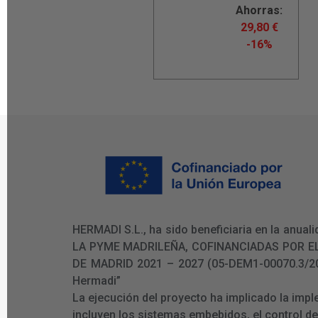
Ahorras:
29,80
€
-16%
HERMADI S.L., ha sido beneficiaria en la an
LA PYME MADRILEÑA, COFINANCIADAS POR E
DE MADRID 2021 – 2027 (05-DEM1-00070.3/2024)
Hermadi”
La ejecución del proyecto ha implicado la imp
incluyen los sistemas embebidos, el control d