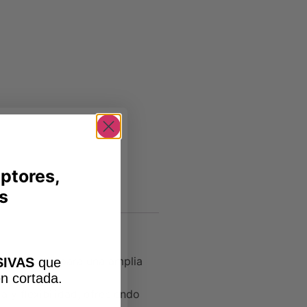
iptores,
s
s adecuada para una amplia
IVAS
que
n cortada
.
a y flexibilidad, ofreciendo