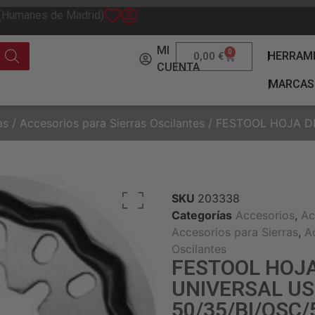
 (Humanes de Madrid)
MI
0
HERRAM
0,00
€
CUENTA
MARCAS
as
/
Accesorios para Sierras Oscilantes
/ FESTOOL HOJA DE
SKU
203338
Categorías
Accesorios
,
Ac
Accesorios para Sierras
,
A
Oscilantes
FESTOOL HOJA
UNIVERSAL U
50/35/BI/OSC/