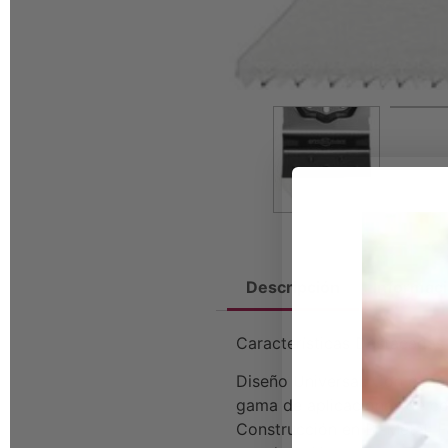
Descripción
Informaci
Características Destacadas
Diseño Universal: Con dime
gama de aplicaciones de cor
Construcción en Bi-Metal: Fa