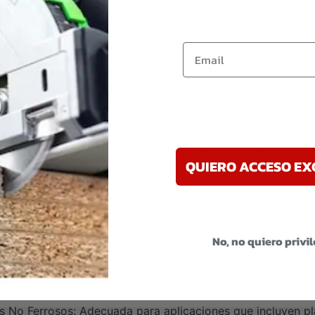
y una larga vida útil incluso en condiciones de trabajo exi
 El diseño avanzado de los dientes mejora la eficiencia del
ndo en cortes más rápidos y limpios.
Email
on una variedad de herramientas, esta hoja es ideal para t
equieren cortes precisos y fiables.
 de Sierra Universal USB 50/35/BI/OSC/5:
Su diseño eficiente asegura cortes suaves y precisos, idea
eriales.
la construcción en bi-metal, la hoja proporciona una resiste
QUIERO ACCESO EX
uciendo la necesidad de reemplazos frecuentes.
ta para una amplia gama de materiales, incluyendo madera,
e en una herramienta versátil para diversos proyectos.
s:
No, no quiero privi
eal para cortes precisos en madera y derivados, proporcio
celente para trabajos de bricolaje en el hogar que requiere
s No Ferrosos: Adecuada para aplicaciones que incluyen pl