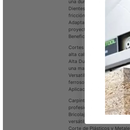
una durabilidad excepcional 
Dientes de Corte Optimizado:
fricción y el calor, resulta
Adaptabilidad: Compatible c
proyectos de bricolaje que r
Beneficios Clave de la Hoja
Cortes Limpios y Precisos: 
alta calidad en diversos mat
Alta Durabilidad: Gracias a 
una mayor durabilidad, red
Versatilidad de Uso: Perfec
ferrosos, lo que la conviert
Aplicaciones Recomendada
Carpintería Profesional: Id
profesional.
Bricolaje y Remodelación: Ex
versátiles.
Corte de Plásticos y Metale