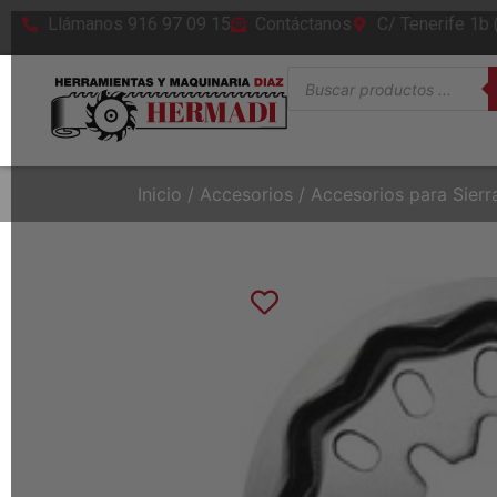
Llámanos 916 97 09 15
Contáctanos
C/ Tenerife 1b
Inicio
/
Accesorios
/
Accesorios para Sierr