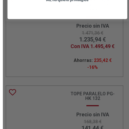
ACCESORIOS PARA
AHUCAR RS-HK
160×80
Precio sin IVA
1.471,36
€
1.235,94
€
Con IVA
1.495,49
€
Ahorras:
235,42
€
-16%
TOPE PARALELO PG-
HK 132
Precio sin IVA
168,38
€
141,44
€