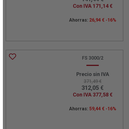
Con IVA
171,14
€
Ahorras:
26,94
€
-16%
FS 3000/2
Precio sin IVA
371,49
€
312,05
€
Con IVA
377,58
€
Ahorras:
59,44
€
-16%