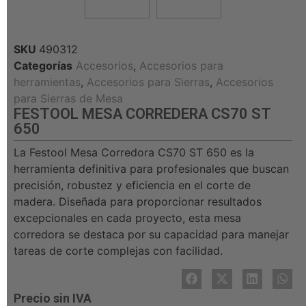
SKU
490312
Categorías
Accesorios
,
Accesorios para
herramientas
,
Accesorios para Sierras
,
Accesorios
para Sierras de Mesa
FESTOOL MESA CORREDERA CS70 ST
650
La Festool Mesa Corredora CS70 ST 650 es la
herramienta definitiva para profesionales que buscan
precisión, robustez y eficiencia en el corte de
madera. Diseñada para proporcionar resultados
excepcionales en cada proyecto, esta mesa
corredora se destaca por su capacidad para manejar
tareas de corte complejas con facilidad.
Precio sin IVA