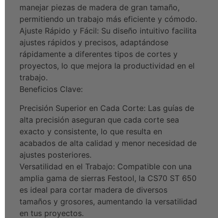
manejar piezas de madera de gran tamaño,
permitiendo un trabajo más eficiente y cómodo.
Ajuste Rápido y Fácil: Su diseño intuitivo facilita
ajustes rápidos y precisos, adaptándose
rápidamente a diferentes tipos de cortes y
proyectos, lo que mejora la productividad en el
trabajo.
Beneficios Clave:
Precisión Superior en Cada Corte: Las guías de
alta precisión aseguran que cada corte sea
exacto y consistente, lo que resulta en
acabados de alta calidad y menor necesidad de
ajustes posteriores.
Versatilidad en el Trabajo: Compatible con una
amplia gama de sierras Festool, la CS70 ST 650
es ideal para cortar madera de diversos
tamaños y grosores, aumentando la versatilidad
en tus proyectos.