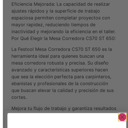
Eficiencia Mejorada: La capacidad de realizar
ajustes rápidos y la superficie de trabajo
espaciosa permiten completar proyectos con
mayor rapidez, reduciendo tiempos de
inactividad y mejorando la eficiencia en el taller.
Por Qué Elegir la Mesa Corredora CS70 ST 650:
La Festool Mesa Corredora CS70 ST 650 es la
herramienta ideal para quienes buscan una
mesa corredora robusta y precisa. Su diseño
avanzado y características superiores hacen
que sea la elección perfecta para carpinteros,
ebanistas y profesionales de la construcción
que buscan elevar la calidad y precisión de sus
cortes.
Mejora tu flujo de trabajo y garantiza resultados
impecables con la CS70 ST 650. Esta mesa
corredora está diseñada para ofrecer el mejor