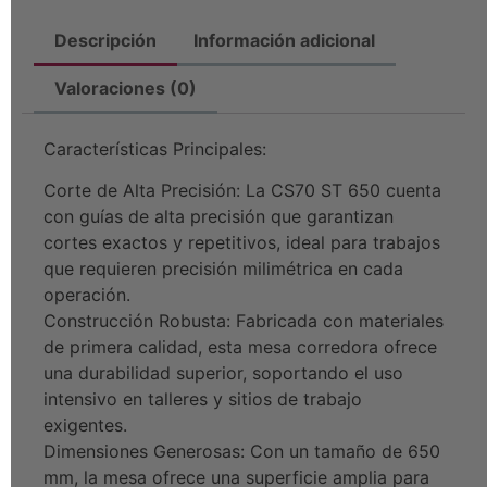
Descripción
Información adicional
Valoraciones (0)
Características Principales:
Corte de Alta Precisión: La CS70 ST 650 cuenta
con guías de alta precisión que garantizan
cortes exactos y repetitivos, ideal para trabajos
que requieren precisión milimétrica en cada
operación.
Construcción Robusta: Fabricada con materiales
de primera calidad, esta mesa corredora ofrece
una durabilidad superior, soportando el uso
intensivo en talleres y sitios de trabajo
exigentes.
Dimensiones Generosas: Con un tamaño de 650
mm, la mesa ofrece una superficie amplia para