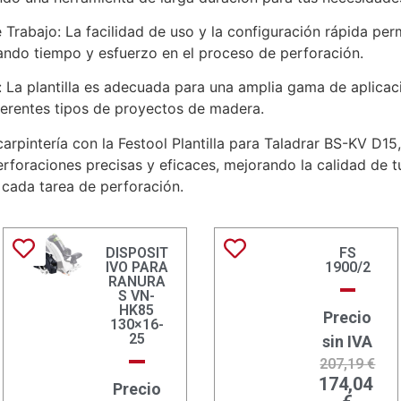
Trabajo: La facilidad de uso y la configuración rápida pe
ando tiempo y esfuerzo en el proceso de perforación.
s: La plantilla es adecuada para una amplia gama de aplica
ferentes tipos de proyectos de madera.
arpintería con la Festool Plantilla para Taladrar BS-KV D15
rforaciones precisas y eficaces, mejorando la calidad de tu
 cada tarea de perforación.
DISPOSIT
FS
IVO PARA
1900/2
RANURA
S VN-
HK85
Precio
130×16-
25
sin IVA
207,19
€
174,04
Precio