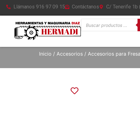
Llámanos 916 97 09 15
Contáctanos
C/ Tenerife 1b
Inicio
/
Accesorios
/
Accesorios para Fres