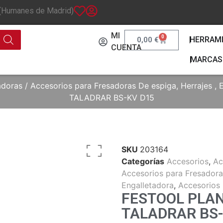
 (Humanes de Madrid)
MI
0
HERRAM
0,00
€
CUENTA
MARCAS
adoras
/
Accesorios para Fresadoras De espiga, Herrajes , 
TALADRAR BS-KV D15
SKU
203164
Categorías
Accesorios
,
Ac
Accesorios para Fresadoras
Engalletadora
,
Accesorios 
FESTOOL PLAN
TALADRAR BS-