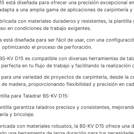
5 está diseñada para ofrecer una precisión excepcional en
dapta a una amplia gama de aplicaciones de carpintería y 
bricada con materiales duraderos y resistentes, la plantilla 
luso en condiciones de trabajo exigentes.
la está diseñada para ser fácil de usar, con una configuraci
a, optimizando el proceso de perforación.
 BS-KV D15 es compatible con diversas herramientas de tal
erfecta en tu flujo de trabajo y facilitando la realización
l para una variedad de proyectos de carpintería, desde la 
 de madera, proporcionando flexibilidad y precisión en cad
ntilla para Taladrar BS-KV D15:
antilla garantiza taladros precisos y consistentes, mejorando
ría y bricolaje.
abricada con materiales robustos, la BS-KV D15 ofrece una d
ndo una herramienta de larga duración para tus necesidade