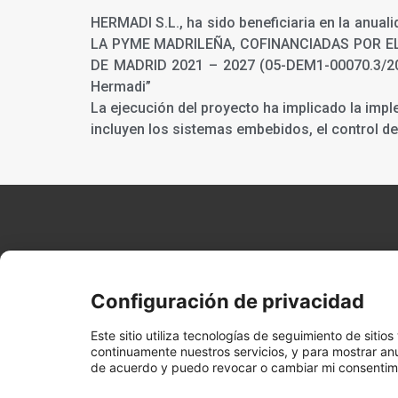
HERMADI S.L., ha sido beneficiaria en la an
LA PYME MADRILEÑA, COFINANCIADAS POR E
DE MADRID 2021 – 2027 (05-DEM1-00070.3/2024)
Hermadi”
La ejecución del proyecto ha implicado la imp
incluyen los sistemas embebidos, el control d
Hermadi
Productos
Promociones
Síguenos
Legales
Tools
Facebook
Nuestras
Descuentos
Aviso legal
Configuración de privacidad
Sobre
marcas
actuales
Youtube
Términos y
nosotros
Distribuidor
Black Friday
condicione
Este sitio utiliza tecnologías de seguimiento de siti
Instagram
Preguntas
oficial Festool
Festool 2025
continuamente nuestros servicios, y para mostrar anu
Política de
de acuerdo y puedo revocar o cambiar mi consentimi
Frecuentes
Blog
Herramientas
Festool
cookies
Tienda
a Bateria
Cashback