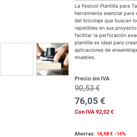
La Festool Plantilla para 
herramienta esencial para 
del bricolaje que buscan lo
repetibles en sus proyect
facilitar la perforación ex
plantilla es ideal para cre
aplicaciones de ensamblaj
muebles.
Precio sin IVA
90,53
€
76,05
€
Con IVA
92,02
€
Ahorras:
14,48
€
-16%