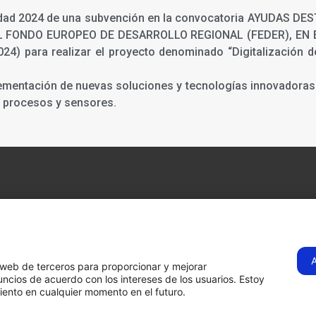
ualidad 2024 de una subvención en la convocatoria AYUDAS
L FONDO EUROPEO DE DESARROLLO REGIONAL (FEDER), E
 para realizar el proyecto denominado “Digitalización de
lementación de nuevas soluciones y tecnologías innovadoras 
e procesos y sensores.
Visítanos
C. Tenerife, 1B,
28970
Humanes de
s
os web de terceros para proporcionar y mejorar
Hermadi Tools | 
Madrid, Madrid
ncios de acuerdo con los intereses de los usuarios. Estoy
ento en cualquier momento en el futuro.
Llámanos
ahora