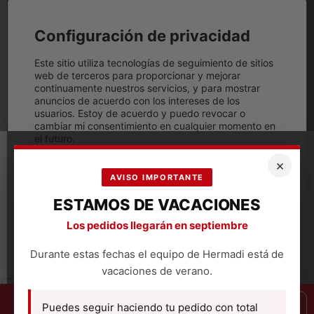
seguro
google
maps
Configuración de privacidad
Compra
de
Este sitio utiliza tecnologías de seguimiento de sitios
forma
web de terceros para proporcionar y mejorar
segura
continuamente nuestros servicios, y para mostrar
a tráves
anuncios de acuerdo con los intereses de los
de
usuarios. Estoy de acuerdo y puedo revocar o
cambiar mi consentimiento en cualquier momento en
el futuro.
×
Aceptar todo
AVISO IMPORTANTE
Denegar
ESTAMOS DE VACACIONES
Los pedidos llegarán en septiembre
Configuración
Durante estas fechas el equipo de Hermadi está de
vacaciones de verano.
Puedes seguir haciendo tu pedido con total