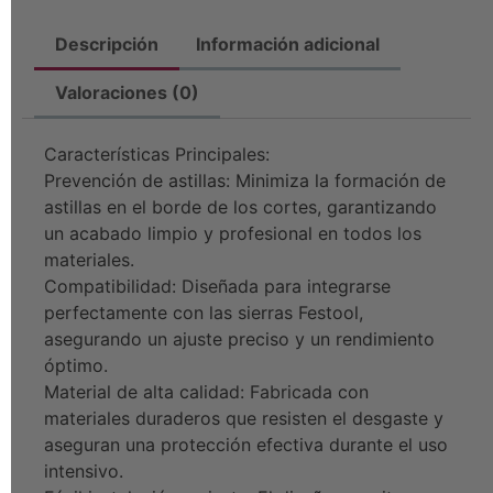
Descripción
Información adicional
Valoraciones (0)
Características Principales:
Prevención de astillas: Minimiza la formación de
astillas en el borde de los cortes, garantizando
un acabado limpio y profesional en todos los
materiales.
Compatibilidad: Diseñada para integrarse
perfectamente con las sierras Festool,
asegurando un ajuste preciso y un rendimiento
óptimo.
Material de alta calidad: Fabricada con
materiales duraderos que resisten el desgaste y
aseguran una protección efectiva durante el uso
intensivo.