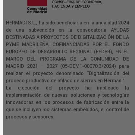
HERMADI S.L., ha sido beneficiaria en la anualidad 2024
de una subvención en la convocatoria AYUDAS
DESTINADAS A PROYECTOS DE DIGITALIZACIÓN DE LA
PYME MADRILEÑA, COFINANCIADAS POR EL FONDO
EUROPEO DE DESARROLLO REGIONAL (FEDER), EN EL
MARCO DEL PROGRAMA DE LA COMUNIDAD DE
MADRID 2021 – 2027 (05-DEM1-00070.3/2024) para
realizar el proyecto denominado “Digitalización del
proceso productivo de afilado de sierras en Hermadi”
La ejecución del proyecto ha implicado la
implementación de nuevas soluciones y tecnologías
innovadoras en los procesos de fabricación entre la
que se incluyen los sistemas embebidos, el control de
procesos y sensores.