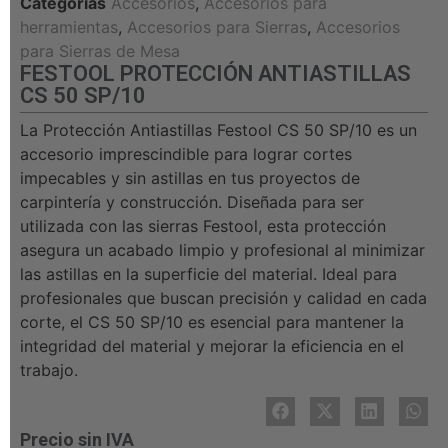
Categorías
Accesorios
,
Accesorios para
herramientas
,
Accesorios para Sierras
,
Accesorios
para Sierras de Mesa
FESTOOL PROTECCIÓN ANTIASTILLAS
CS 50 SP/10
La Protección Antiastillas Festool CS 50 SP/10 es un
accesorio imprescindible para lograr cortes
impecables y sin astillas en tus proyectos de
carpintería y construcción. Diseñada para ser
utilizada con las sierras Festool, esta protección
asegura un acabado limpio y profesional al minimizar
las astillas en la superficie del material. Ideal para
profesionales que buscan precisión y calidad en cada
corte, el CS 50 SP/10 es esencial para mantener la
integridad del material y mejorar la eficiencia en el
trabajo.
Precio sin IVA