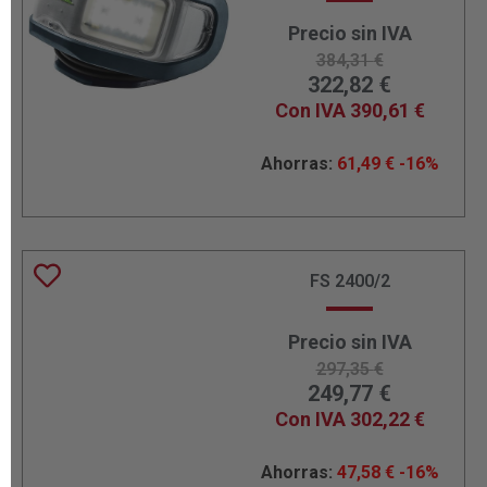
Precio sin IVA
384,31
€
322,82
€
Con IVA
390,61
€
Ahorras:
61,49
€
-16%
FS 2400/2
Precio sin IVA
297,35
€
249,77
€
Con IVA
302,22
€
Ahorras:
47,58
€
-16%