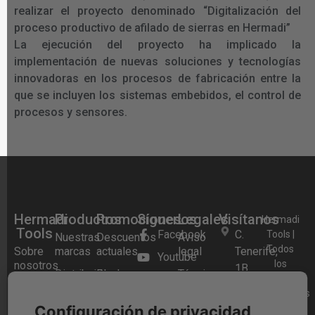
realizar el proyecto denominado “Digitalización del
proceso productivo de afilado de sierras en Hermadi”
La ejecución del proyecto ha implicado la
implementación de nuevas soluciones y tecnologías
innovadoras en los procesos de fabricación entre la
que se incluyen los sistemas embebidos, el control de
procesos y sensores.
Hermadi
Productos
Promociones
Síguenos
Legales
Visítanos
Hermadi
Tools
Facebook
C.
Tools |
Nuestras
Descuentos
Aviso
Todos
Sobre
marcas
actuales
legal
Tenerife,
Youtube
los
nosotros
1B,
Distribuidor
Black
Términos y
Instagram
derechos
28970
Preguntas
oficial
Friday
condiciones
reservados
Frecuentes
Festool
Festool
Blog
Humanes
2026.
Configuración de privacidad
Política