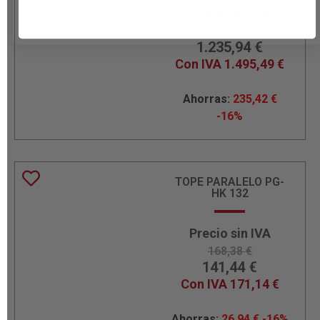
Precio sin IVA
1.471,36
€
1.235,94
€
Con IVA
1.495,49
€
Ahorras:
235,42
€
-16%
TOPE PARALELO PG-
HK 132
Precio sin IVA
168,38
€
141,44
€
Con IVA
171,14
€
Ahorras:
26,94
€
-16%