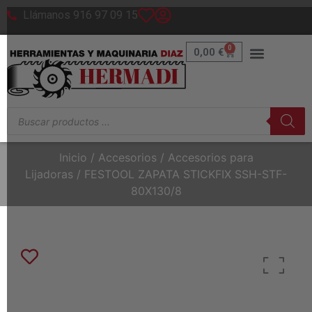
Llámanos 916 97 09 15
0
0,00
€
Inicio
/
Accesorios
/
Accesorios para
Lijadoras
/ FESTOOL ZAPATA STICKFIX SSH-STF-
80X130/8