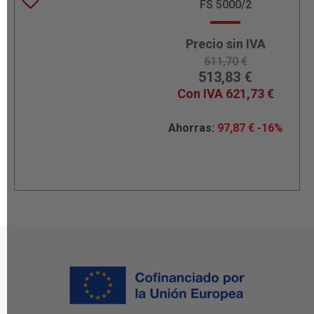
FS 5000/2
Precio sin IVA
611,70
€
513,83
€
Con IVA
621,73
€
Ahorras:
97,87
€
-16%