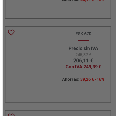
FSK 670
Precio sin IVA
245,37
€
206,11
€
Con IVA
249,39
€
Ahorras:
39,26
€
-16%