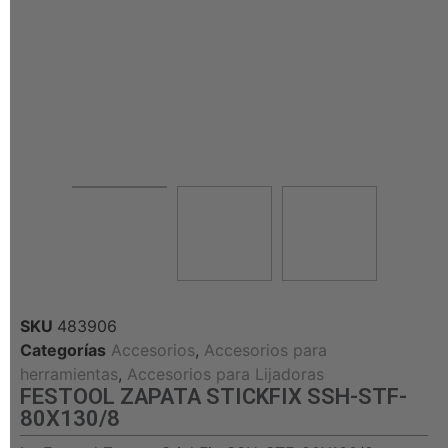
SKU
483906
Categorías
Accesorios
,
Accesorios para
herramientas
,
Accesorios para Lijadoras
FESTOOL ZAPATA STICKFIX SSH-STF-
80X130/8