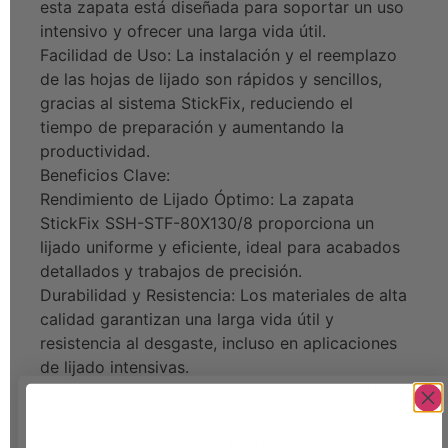
esta zapata está diseñada para soportar un uso
intensivo y ofrecer una larga vida útil.
Facilidad de Uso: La instalación y el reemplazo
de las hojas de lijado son rápidos y sencillos,
gracias al sistema StickFix, reduciendo el
tiempo de preparación y aumentando la
productividad.
Beneficios Clave:
Rendimiento de Lijado Óptimo: La zapata
StickFix SSH-STF-80X130/8 proporciona un
lijado uniforme y eficiente, ideal para acabados
detallados y trabajos de precisión.
Durabilidad y Resistencia: Los materiales de alta
calidad garantizan una larga vida útil y
resistencia al desgaste, incluso en aplicaciones
de lijado intensivas.
Mejora en la Productividad: El sistema StickFix
facilita un cambio rápido de las hojas de lijado,
reduciendo el tiempo de preparación y