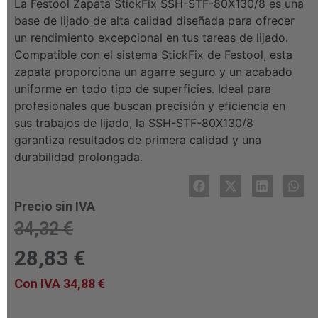
La Festool Zapata StickFix SSH-STF-80X130/8 es una
base de lijado de alta calidad diseñada para ofrecer
un rendimiento excepcional en tus tareas de lijado.
Compatible con el sistema StickFix de Festool, esta
zapata proporciona un agarre seguro y un acabado
uniforme en todo tipo de superficies. Ideal para
profesionales que buscan precisión y eficiencia en
sus trabajos de lijado, la SSH-STF-80X130/8
garantiza resultados de primera calidad y una
durabilidad prolongada.
Precio sin IVA
34,32
€
28,83
€
Con IVA
34,88
€