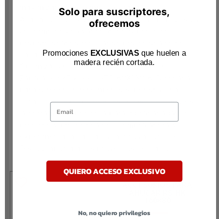
maximizando el tiempo de trabajo.
Solo para suscriptores,
Acabado Profesional: Asegura un acabado liso y
ofrecemos
uniforme en una variedad de superficies,
proporcionando resultados profesionales en
Promociones
EXCLUSIVAS
que huelen a
cada proyecto.
madera recién cortada
.
Optimiza tus tareas de lijado con la Festool
Zapata StickFix SSH-STF-80X130/8. Diseñada
para ofrecer un rendimiento superior y una
durabilidad excepcional, esta base de lijado es
Email
la herramienta perfecta para lograr acabados
precisos y profesionales. ¡Compra ahora y
experimenta la calidad y la innovación que
Festool aporta a tus proyectos de lijado!
QUIERO ACCESO EXCLUSIVO
ACCESORIOS PARA
AHUCAR RS-HK
160×80
No, no quiero privilegios