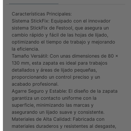
Características Principales:
Sistema StickFix: Equipado con el innovador
sistema StickFix de Festool, que asegura un
cambio rápido y fácil de las hojas de lijado,
optimizando el tiempo de trabajo y mejorando
la eficiencia.
Tamaño Versátil: Con unas dimensiones de 80 x
130 mm, esta zapata es ideal para trabajos
detallados y áreas de lijado pequeñas,
proporcionando un control preciso y un
acabado profesional.
Agarre Seguro y Estable: El diseño de la zapata
garantiza un contacto uniforme con la
superficie, minimizando las marcas y
asegurando un lijado suave y consistente.
Materiales de Alta Calidad: Fabricada con
materiales duraderos y resistentes al desgaste,