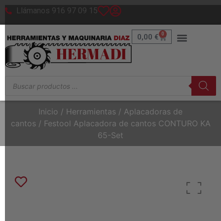
Llámanos 916 97 09 15
0
0,00
€
Inicio
/
Herramientas
/
Aplacadoras de
cantos
/ Festool Aplacadora de cantos CONTURO KA
65-Set