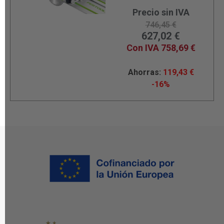
Precio sin IVA
746,45
€
627,02
€
Con IVA
758,69
€
Ahorras:
119,43
€
-16%