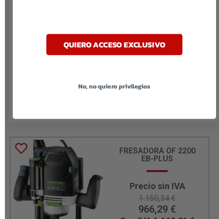
y resultados profesionales en tus proyectos de
aplacado de cantos.
La Aplacadora de Cantos Conturo KA 65 Set de
QUIERO ACCESO EXCLUSIVO
Festool ofrece una solución completa para el
aplacado de cantos, combinando tecnología
avanzada, versatilidad, y durabilidad en un solo
kit. Con su capacidad para proporcionar
No, no quiero privilegios
acabados perfectos y su diseño robusto, este
set es una elección destacada para quienes
buscan resultados superiores en cada tarea.
FRESADORA OF 2200
EB-PLUS
Precio sin IVA
1.150,34
€
966,29
€