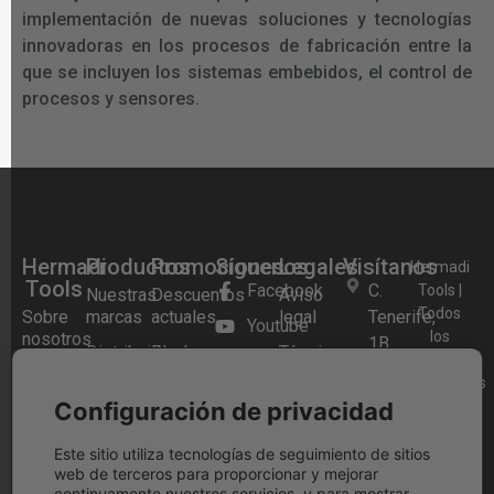
implementación de nuevas soluciones y tecnologías
innovadoras en los procesos de fabricación entre la
que se incluyen los sistemas embebidos, el control de
procesos y sensores.
Hermadi
Productos
Promociones
Síguenos
Legales
Visítanos
Hermadi
Tools
Facebook
C.
Tools |
Nuestras
Descuentos
Aviso
Todos
Sobre
marcas
actuales
legal
Tenerife,
Youtube
los
nosotros
1B,
Distribuidor
Black
Términos y
Instagram
derechos
28970
Preguntas
oficial
Friday
condiciones
reservados
Frecuentes
Festool
Festool
Blog
Humanes
Configuración de privacidad
2026.
Política
2025
de
Tienda
Herramientas
de
Madrid,
física
a Bateria
Festool
cookies
Este sitio utiliza tecnologías de seguimiento de sitios
web de terceros para proporcionar y mejorar
Cashback
Madrid
Contacto
Aspiradores
Política
continuamente nuestros servicios, y para mostrar