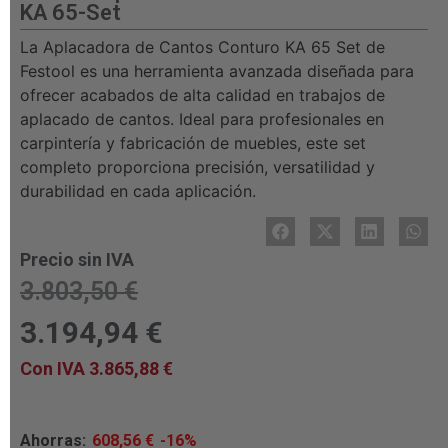
KA 65-Set
La Aplacadora de Cantos Conturo KA 65 Set de
Festool es una herramienta avanzada diseñada para
ofrecer acabados de alta calidad en trabajos de
aplacado de cantos. Ideal para profesionales en
carpintería y fabricación de muebles, este set
completo proporciona precisión, versatilidad y
durabilidad en cada aplicación.
Precio sin IVA
3.803,50
€
3.194,94
€
Con IVA
3.865,88
€
Ahorras:
608,56
€
-16%