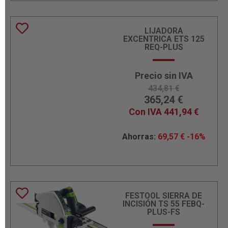
LIJADORA
EXCENTRICA ETS 125
REQ-PLUS
Precio sin IVA
434,81
€
365,24
€
Con IVA
441,94
€
Ahorras:
69,57
€
-16%
FESTOOL SIERRA DE
INCISIÓN TS 55 FEBQ-
PLUS-FS