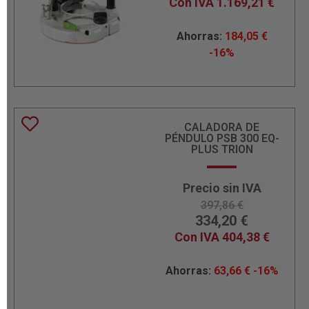
Con IVA
1.169,21
€
Ahorras:
184,05
€
-16%
CALADORA DE
PÉNDULO PSB 300 EQ-
PLUS TRION
Precio sin IVA
397,86
€
334,20
€
Con IVA
404,38
€
Ahorras:
63,66
€
-16%