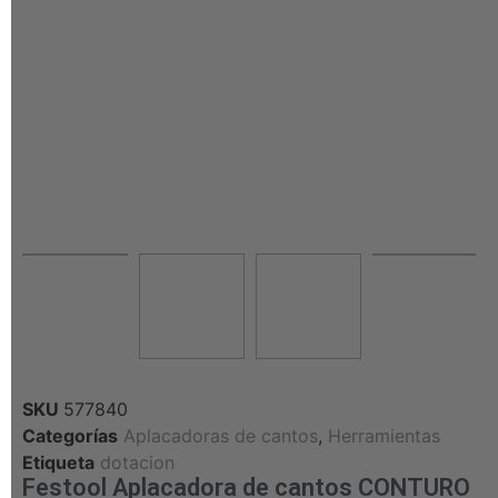
SKU
577840
Categorías
Aplacadoras de cantos
,
Herramientas
Etiqueta
dotacion
Festool Aplacadora de cantos CONTURO