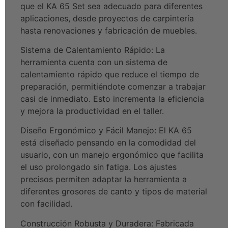
que el KA 65 Set sea adecuado para diferentes
aplicaciones, desde proyectos de carpintería
hasta renovaciones y fabricación de muebles.
Sistema de Calentamiento Rápido: La
herramienta cuenta con un sistema de
calentamiento rápido que reduce el tiempo de
preparación, permitiéndote comenzar a trabajar
casi de inmediato. Esto incrementa la eficiencia
y mejora la productividad en el taller.
Diseño Ergonómico y Fácil Manejo: El KA 65
está diseñado pensando en la comodidad del
usuario, con un manejo ergonómico que facilita
el uso prolongado sin fatiga. Los ajustes
precisos permiten adaptar la herramienta a
diferentes grosores de canto y tipos de material
con facilidad.
Construcción Robusta y Duradera: Fabricada