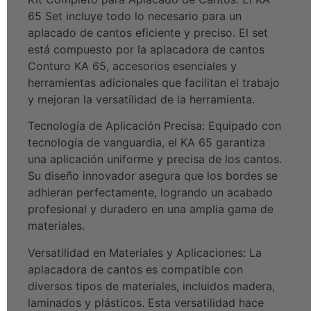
65 Set incluye todo lo necesario para un
aplacado de cantos eficiente y preciso. El set
está compuesto por la aplacadora de cantos
Conturo KA 65, accesorios esenciales y
herramientas adicionales que facilitan el trabajo
y mejoran la versatilidad de la herramienta.
Tecnología de Aplicación Precisa: Equipado con
tecnología de vanguardia, el KA 65 garantiza
una aplicación uniforme y precisa de los cantos.
Su diseño innovador asegura que los bordes se
adhieran perfectamente, logrando un acabado
profesional y duradero en una amplia gama de
materiales.
Versatilidad en Materiales y Aplicaciones: La
aplacadora de cantos es compatible con
diversos tipos de materiales, incluidos madera,
laminados y plásticos. Esta versatilidad hace