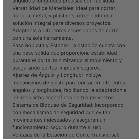
ángulos y longitudes precisas con facilidad.
Versatilidad de Materiales: Ideal para cortar
madera, metal, y plásticos, ofreciendo una
solución integral para diversos proyectos.
Adaptable a diferentes necesidades de corte
con una sola herramienta.
Base Robusta y Estable: La estación cuenta con
una base sólida que proporciona estabilidad
durante el corte, minimizando el movimiento y
asegurando cortes limpios y seguros.
Ajustes de Ángulo y Longitud: Incluye
mecanismos de ajuste para cortar en diferentes
ángulos y longitudes, facilitando la adaptación a
los requisitos específicos de tus proyectos.
Sistema de Bloqueo de Seguridad: Incorporado
con mecanismos de seguridad que evitan
movimientos indeseados y aseguran un
funcionamiento seguro durante el uso.
Ventajas de la Estación de Corte Transversal: