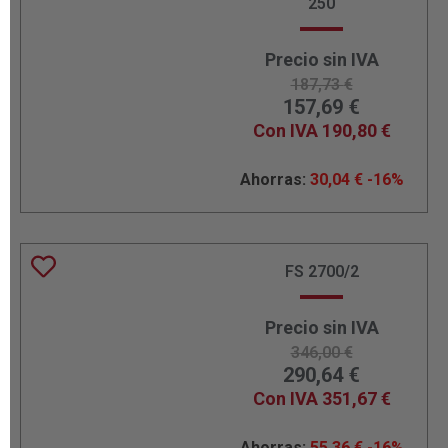
250
Precio sin IVA
187,73
€
157,69
€
Con IVA
190,80
€
Ahorras:
30,04
€
-16%
FS 2700/2
Precio sin IVA
346,00
€
290,64
€
Con IVA
351,67
€
Ahorras:
55,36
€
-16%