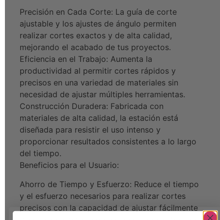
Precisión en Cada Corte: La guía de corte
ajustable y los ajustes de ángulo permiten
realizar cortes exactos y de alta calidad,
mejorando el acabado de tus proyectos.
Eficiencia en el Trabajo: Aumenta la
productividad al permitir cortes rápidos y
precisos en una variedad de materiales sin
necesidad de ajustar múltiples herramientas.
Construcción Duradera: Fabricada con
materiales de alta calidad, la estación está
diseñada para resistir el uso intenso y
proporcionar resultados consistentes a lo largo
del tiempo.
Beneficios para el Usuario:
Ahorro de Tiempo y Esfuerzo: Reduce el tiempo
y el esfuerzo necesarios para realizar cortes
precisos con la capacidad de ajustar fácilmente
la estación para diferentes longitudes y ángulos.