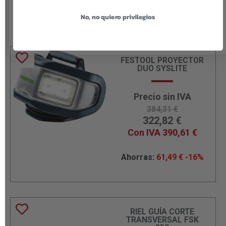
Estación de Corte Transversal y experimenta
No, no quiero privilegios
una precisión y facilidad sin igual.
FESTOOL PROYECTOR
DUO SYSLITE
Precio sin IVA
384,31
€
322,82
€
Con IVA
390,61
€
Ahorras:
61,49
€
-16%
RIEL GUÍA CORTE
TRANSVERSAL FSK