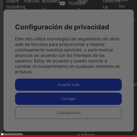
Sobre
marcas
actuales
legal
Tenerife,
Youtube
los
nosotros
1B,
Distribuidor
Black
Términos y
Instagram
derechos
28970
Preguntas
oficial
Friday
condiciones
reservados
Frecuentes
Festool
Festool
Blog
Humanes
Configuración de privacidad
2026.
Política
2025
de
Tienda
Herramientas
de
Madrid,
física
a Bateria
Festool
cookies
Este sitio utiliza tecnologías de seguimiento de sitios
web de terceros para proporcionar y mejorar
Cashback
Madrid
Contacto
Aspiradores
Política
continuamente nuestros servicios, y para mostrar
Llámanos
a Batería
de
anuncios de acuerdo con los intereses de los
ahora
privacidad
usuarios. Estoy de acuerdo y puedo revocar o
Lijadoras
916 97
cambiar mi consentimiento en cualquier momento en
Condiciones
el futuro.
09 15
de
devolución
comercial@herm
Aceptar todo
Pago
Ver en
seguro
google
Denegar
maps
Configuración
Compra
de
forma
segura
a tráves