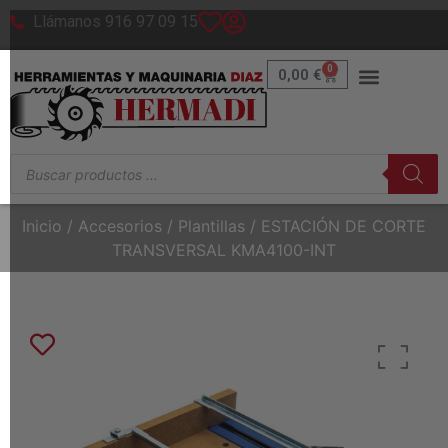
Llámanos 916 97 09 15
0
0,00
€
Inicio
/
Accesorios
/
Plantillas
/ ESTACIÓN DE CORTE
TRANSVERSAL KMA4100-INT