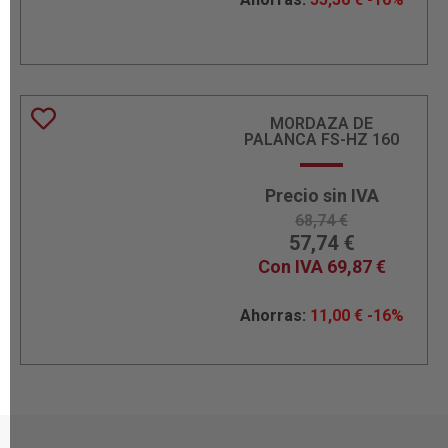
MORDAZA DE
PALANCA FS-HZ 160
Precio sin IVA
68,74
€
57,74
€
Con IVA
69,87
€
Ahorras:
11,00
€
-16%