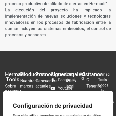
proceso productivo de afilado de sierras en Hermadi”
La ejecución del proyecto ha implicado la
implementación de nuevas soluciones y tecnologías
innovadoras en los procesos de fabricación entre la
que se incluyen los sistemas embebidos, el control de
procesos y sensores.
Hermadi
Productos
Promociones
Síguenos
Legales
Visítanos
Hermadi
Tools
Facebook
C.
Tools |
Nuestras
Descuentos
Aviso
Todos
Sobre
marcas
actuales
legal
Tenerife,
Youtube
los
nosotros
1B,
Distribuidor
Black
Términos y
Instagram
derechos
28970
Preguntas
oficial
Friday
condiciones
reservados
Frecuentes
Festool
Festool
Blog
Humanes
Configuración de privacidad
2026.
Política
2025
de
Tienda
Herramientas
de
Este sitio utiliza tecnologías de seguimiento de sitios