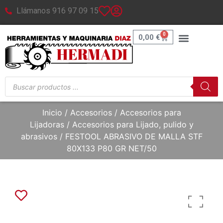
Llámanos 916 97 09 15
0
0,00
€
Inicio
/
Accesorios
/
Accesorios para
Lijadoras
/
Accesorios para Lijado, pulido y
abrasivos
/ FESTOOL ABRASIVO DE MALLA STF
80X133 P80 GR NET/50