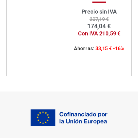
Precio sin IVA
207,19
€
174,04
€
Con IVA
210,59
€
Ahorras:
33,15
€
-16%