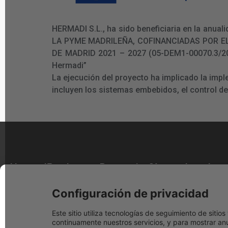
HERMADI S.L., ha sido beneficiaria en la an
LA PYME MADRILEÑA, COFINANCIADAS POR E
DE MADRID 2021 – 2027 (05-DEM1-00070.3/2024)
Hermadi”
La ejecución del proyecto ha implicado la imp
incluyen los sistemas embebidos, el control d
Hermadi
Productos
Promociones
Síguenos
Legales
Tools
Facebook
Nuestras
Descuentos
Aviso legal
Sobre
marcas
actuales
Configuración de privacidad
Youtube
Términos y
nosotros
Distribuidor
Black Friday
condicione
Instagram
Este sitio utiliza tecnologías de seguimiento de siti
Preguntas
oficial Festool
Festool 2025
continuamente nuestros servicios, y para mostrar anu
Política de
Frecuentes
Blog