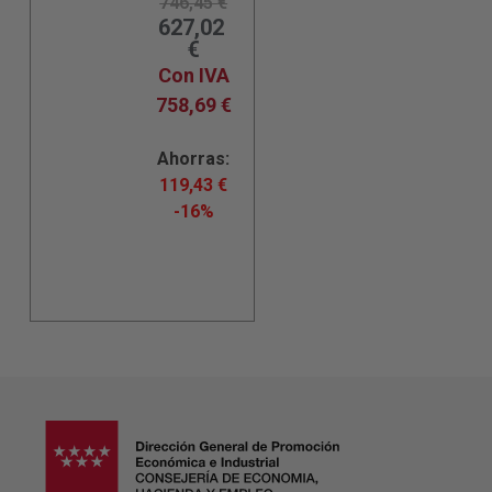
746,45
€
627,02
€
Con IVA
758,69
€
Ahorras:
119,43
€
-16%