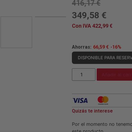
416,17
€
349,58
€
Con IVA
422,99
€
Ahorras:
66,59
€
-16%
DISPONIBLE PARA RESER
Añadir al carr
Quizás te interese
Por el momento no tenem
este producto.