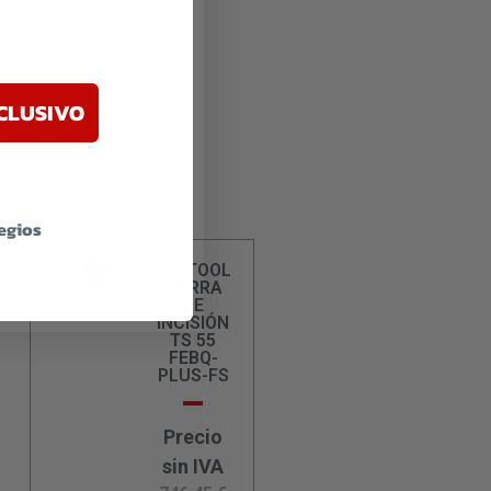
de la succión.
CLUSIVO
quiera una eliminación
rtabilidad, potencia y
legios
FESTOOL
SIERRA
DE
INCISIÓN
TS 55
FEBQ-
PLUS-FS
Precio
sin IVA