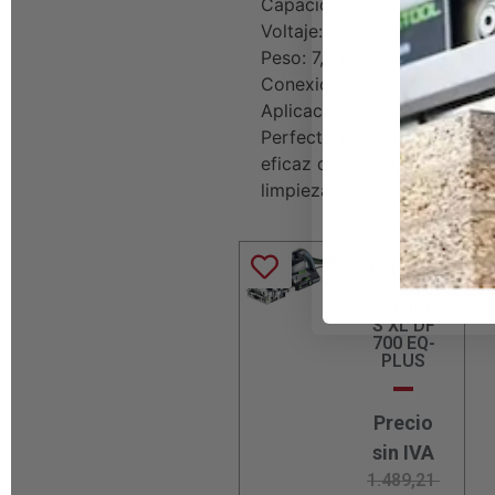
Capacidad del depósito: 4.5 
Voltaje: 18V (opción para do
Peso: 7,3 kg.
Conexión Bluetooth: Compat
Aplicaciones:
Perfecto para uso en carpin
eficaz del polvo, el Festoo
limpieza profesional en un 
FRESAD
ORA
DOMINO
S XL DF
700 EQ-
PLUS
Precio
sin IVA
1.489,21