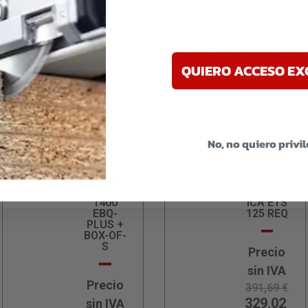
litros.
ble batería).
ible con herramientas Festool para un control automático 
QUIERO ACCESO EX
tería, reformas, y cualquier entorno de trabajo donde se re
l CTLC SYS I-Basic Cleantec es ideal para quienes buscan po
solo equipo.
No, no quiero privi
FESTOOL
LIJADOR
FRESAD
A
ORA OF
EXCENTR
1400
ICA ETS
EBQ-
125 REQ
PLUS +
BOX-OF-
S
Precio
sin IVA
Precio
391,69
€
329,02
sin IVA