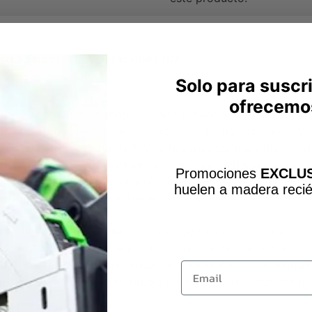
ón adicional
Valoraciones (0)
Solo para suscr
ofrecemo
e: Equipado con un motor de alta potencia, el CTLC SYS I-
ración, eliminando polvo y partículas de manera rápida y e
Gracias a su batería de 18V, este aspirador inalámbrico ofr
tonomía suficiente para largas sesiones de trabajo sin inte
Promociones
EXCLUS
El aspirador viene en un práctico formato Systainer, comp
huelen a madera recié
stool, lo que facilita el transporte y almacenamiento en el
ol de Polvo: El sistema Cleantec captura incluso las partíc
e trabajo limpio y seguro, mejorando la calidad del aire y
Email
mientas Festool: Se sincroniza fácilmente con herramientas 
tica cuando inicias el trabajo para una eliminación contin