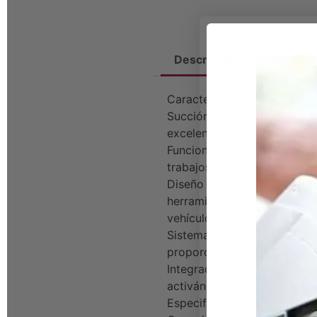
Descripción
Informaci
Características Principales:
Succión Poderosa y Eficient
excelente capacidad de aspi
Funcionamiento Inalámbrico: 
trabajos móviles, con una au
Diseño Systainer Compacto: 
herramientas y accesorios Fe
vehículos.
Sistema Cleantec para Contr
proporcionando un entorno d
Integración Total con Herra
activándose de forma automá
Especificaciones Técnicas: