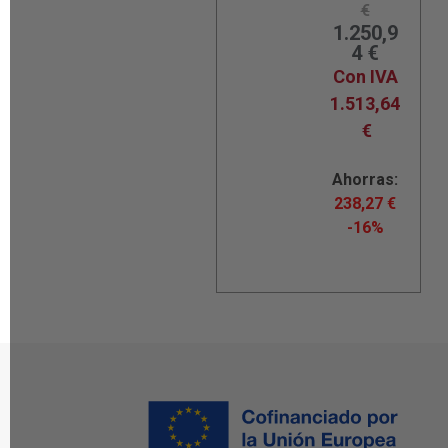
€
1.250,9
4
€
Con IVA
1.513,64
€
Ahorras:
238,27
€
-16%