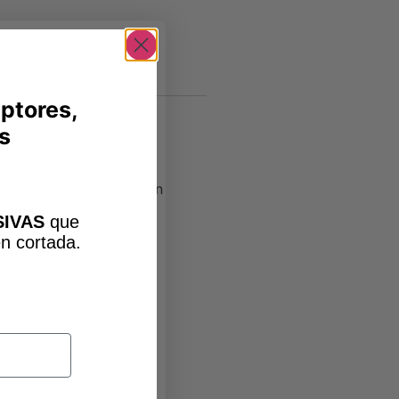
iptores,
s
Basic garantiza una
ficiente.
ece flexibilidad total en
rrupciones.
IVAS
que
atible con otras
n cortada
.
 lugar de trabajo o en
ulas más finas,
 protegiendo tu salud.
eléctricas Festool,
ua del polvo.