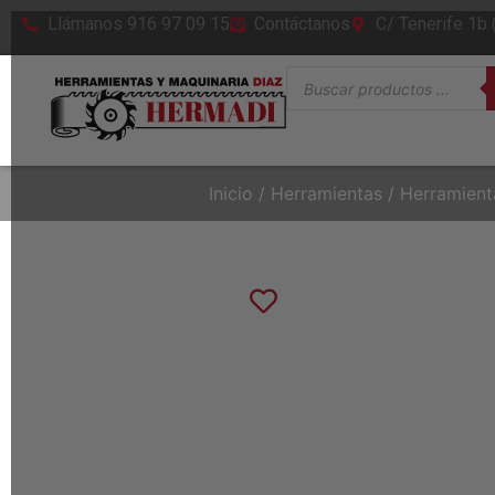
Llámanos 916 97 09 15
Contáctanos
C/ Tenerife 1b
Inicio
/
Herramientas
/
Herramienta