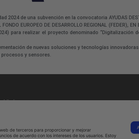
ualidad 2024 de una subvención en la convocatoria AYUDAS
L FONDO EUROPEO DE DESARROLLO REGIONAL (FEDER), E
 para realizar el proyecto denominado “Digitalización de
lementación de nuevas soluciones y tecnologías innovadoras 
e procesos y sensores.
Visítanos
C. Tenerife, 1B,
28970
Humanes de
s
Hermadi Tools | 
os web de terceros para proporcionar y mejorar
Madrid, Madrid
ncios de acuerdo con los intereses de los usuarios. Estoy
Llámanos