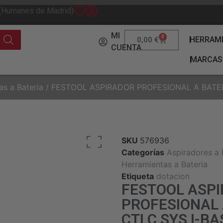
 (Humanes de Madrid)
MI
0
HERRAM
0,00
€
CUENTA
MARCAS
s a Bateria
/ FESTOOL ASPIRADOR PROFESIONAL A BATER
SKU
576936
Categorías
Aspiradores a 
Herramientas a Bateria
Etiqueta
dotacion
FESTOOL ASP
PROFESIONAL 
CTLC SYS I-B