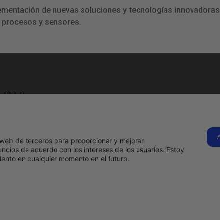
lementación de nuevas soluciones y tecnologías innovadoras 
e procesos y sensores.
Visítanos
C. Tenerife, 1B,
28970
Humanes de
s
Hermadi Tools | 
os web de terceros para proporcionar y mejorar
Madrid, Madrid
ncios de acuerdo con los intereses de los usuarios. Estoy
Llámanos
ento en cualquier momento en el futuro.
ahora
916 97 09
15
s
comercial@hermadi.com