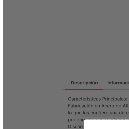
Descripción
Informaci
Características Principales:
Fabricación en Acero de Al
lo que les confiere una dure
prolongada y un rendimiento
Diseño Precisamente Elabor