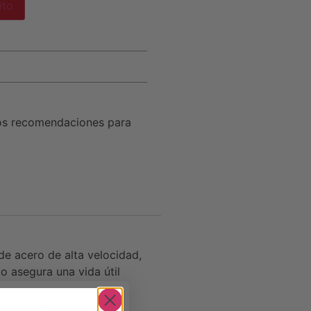
ito
os recomendaciones para
e acero de alta velocidad,
to asegura una vida útil
das para ofrecer