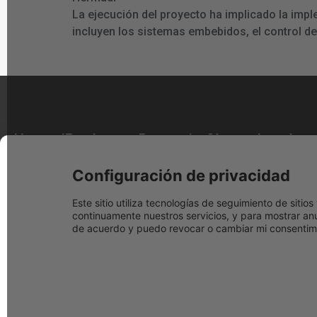
La ejecución del proyecto ha implicado la imp
incluyen los sistemas embebidos, el control d
Hermadi
Productos
Promociones
Síguenos
Legales
Tools
Facebook
Nuestras
Descuentos
Aviso legal
Sobre
marcas
actuales
Configuración de privacidad
Youtube
Términos y
nosotros
Distribuidor
Black Friday
condicione
Instagram
Este sitio utiliza tecnologías de seguimiento de siti
Preguntas
oficial Festool
Festool 2025
continuamente nuestros servicios, y para mostrar anu
Política de
Frecuentes
Blog
de acuerdo y puedo revocar o cambiar mi consentimi
Herramientas
Festool
cookies
Tienda
a Bateria
Cashback
Política de
física
Aspiradores a
privacidad
Contacto
Batería
Condicione
Lijadoras
de