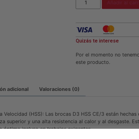
Añadir al carr
Quizás te interese
Por el momento no tenem
este producto.
ón adicional
Valoraciones (0)
ta Velocidad (HSS): Las brocas D3 HSS CE/3 están hechas d
za superior y una alta resistencia al calor y al desgaste. Es
 óptimo incluso en trabajos exigentes.
ado: Con un diámetro de 3 mm, estas brocas están diseña