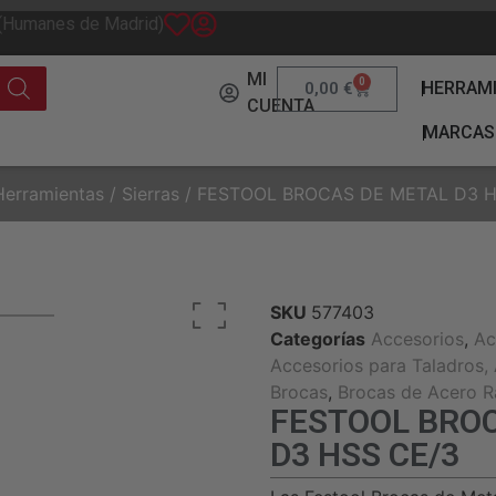
 (Humanes de Madrid)
MI
0
HERRAM
0,00
€
CUENTA
MARCAS
Herramientas
/
Sierras
/ FESTOOL BROCAS DE METAL D3 H
SKU
577403
Categorías
Accesorios
,
Ac
Accesorios para Taladros, A
Brocas
,
Brocas de Acero R
FESTOOL BRO
D3 HSS CE/3