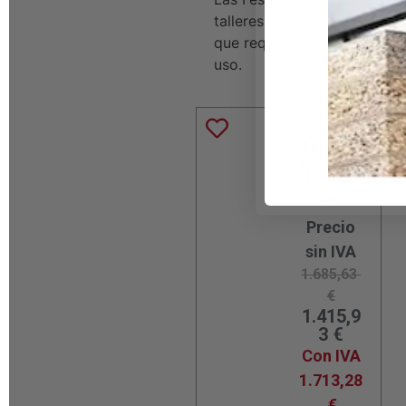
talleres de carpintería, con
que requieren perforaciones
uso.
SIERRA
TRONZA
DORA KS
120 REB
Precio
sin IVA
1.685,63
€
1.415,9
3
€
Con IVA
1.713,28
€