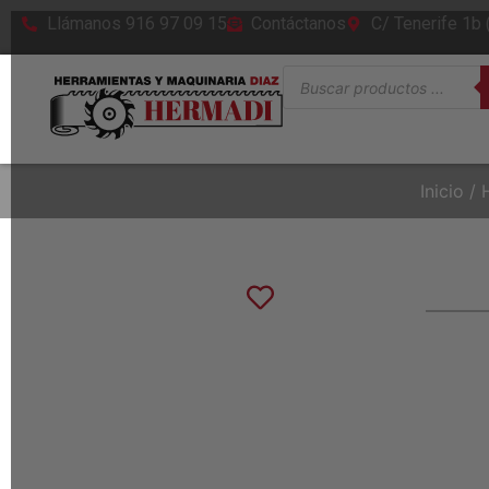
Llámanos 916 97 09 15
Contáctanos
C/ Tenerife 1b
Inicio
/