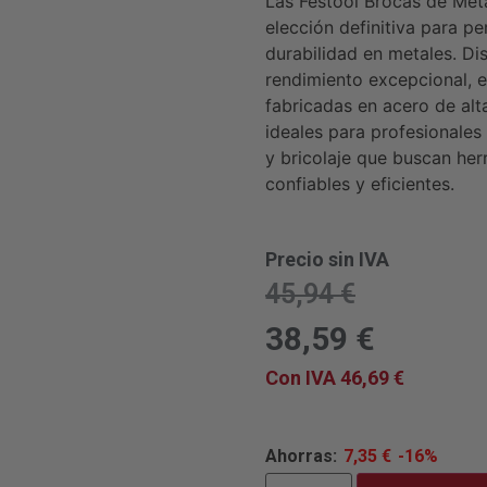
Las Festool Brocas de Met
elección definitiva para pe
durabilidad en metales. Di
rendimiento excepcional, 
fabricadas en acero de alt
ideales para profesionales 
y bricolaje que buscan her
confiables y eficientes.
Precio sin IVA
45,94
€
38,59
€
Con IVA
46,69
€
Ahorras:
7,35
€
-16%