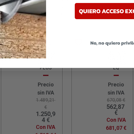
strucción y bricolaje. Su durabilidad y diseño avanzado las 
QUIERO ACCESO EX
 limpias y exactas, asegurando un rendimiento confiable y 
No, no quiero privi
FRESAD
LIJADOR
ORA
A
DOMINO
EXCÉNTR
S XL DF
ICA ETS
700 EQ-
EC 150/5
PLUS
EQ
Precio
Precio
sin IVA
sin IVA
1.489,21
670,08
€
562,87
€
€
1.250,9
4
€
Con IVA
Con IVA
681,07
€