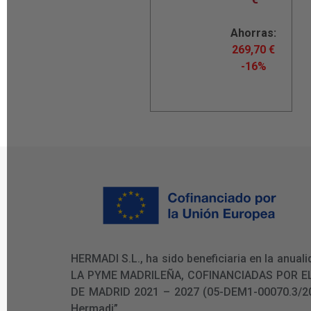
Ahorras:
269,70
€
-16%
HERMADI S.L., ha sido beneficiaria en la an
LA PYME MADRILEÑA, COFINANCIADAS POR E
DE MADRID 2021 – 2027 (05-DEM1-00070.3/2024)
Hermadi”