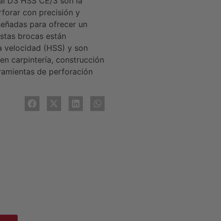
al D3 HSS CE/3 son la
rforar con precisión y
señadas para ofrecer un
estas brocas están
a velocidad (HSS) y son
en carpintería, construcción
ramientas de perforación