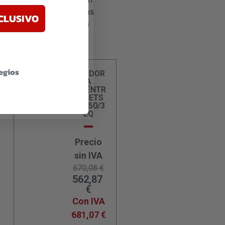
hacen ideales para tareas
CLUSIVO
de alta calidad en cada
legios
LIJADOR
A
EXCÉNTR
ICA ETS
EC 150/3
EQ
Precio
sin IVA
670,08
€
562,87
€
Con IVA
681,07
€