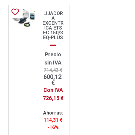
LIJADOR
A
EXCENTR
ICA ETS
EC 150/3
EQ-PLUS
Precio
sin IVA
714,43
€
600,12
€
Con IVA
726,15
€
Ahorras:
114,31
€
-16%