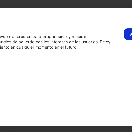
Visítanos
C. Tenerife, 1B,
28970
Humanes de
s
os web de terceros para proporcionar y mejorar
Hermadi Tools | 
Madrid, Madrid
ncios de acuerdo con los intereses de los usuarios. Estoy
ento en cualquier momento en el futuro.
Llámanos
ahora
916 97 09
15
s
comercial@hermadi.com
Ver en
google
o
maps
ra