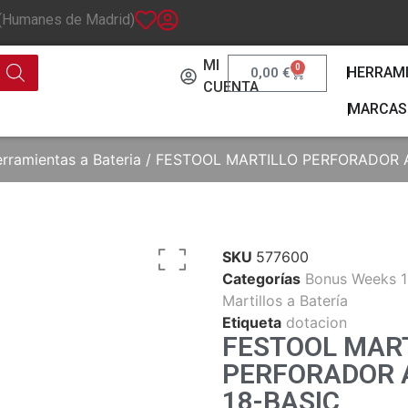
 (Humanes de Madrid)
MI
0
HERRAM
0,00
€
CUENTA
MARCAS
rramientas a Bateria
/ FESTOOL MARTILLO PERFORADOR A
SKU
577600
Categorías
Bonus Weeks 
Martillos a Batería
Etiqueta
dotacion
FESTOOL MAR
PERFORADOR A
18-BASIC