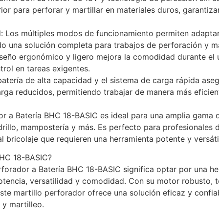
ior para perforar y martillar en materiales duros, garantiz
d: Los múltiples modos de funcionamiento permiten adaptar 
o una solución completa para trabajos de perforación y ma
eño ergonómico y ligero mejora la comodidad durante el 
trol en tareas exigentes.
batería de alta capacidad y el sistema de carga rápida ase
ga reducidos, permitiendo trabajar de manera más eficient
dor a Batería BHC 18-BASIC es ideal para una amplia gama d
drillo, mampostería y más. Es perfecto para profesionales d
l bricolaje que requieren una herramienta potente y versáti
 BHC 18-BASIC?
Perforador a Batería BHC 18-BASIC significa optar por una he
tencia, versatilidad y comodidad. Con su motor robusto, 
ste martillo perforador ofrece una solución eficaz y confia
y martilleo.