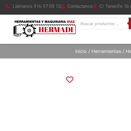
Llámanos 916 97 09 15
Contáctanos
C/ Tenerife 1b
Inicio
/
Herramientas
/
He