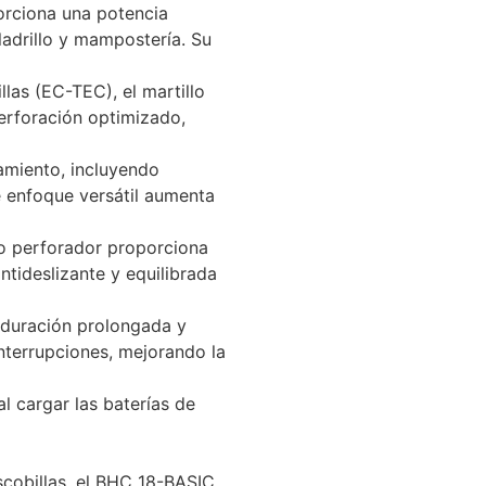
rciona una potencia
ladrillo y mampostería. Su
llas (EC-TEC), el martillo
erforación optimizado,
amiento, incluyendo
te enfoque versátil aumenta
lo perforador proporciona
tideslizante y equilibrada
 duración prolongada y
nterrupciones, mejorando la
l cargar las baterías de
scobillas, el BHC 18-BASIC