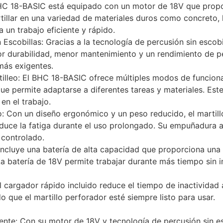
HC 18-BASIC está equipado con un motor de 18V que propo
tillar en una variedad de materiales duros como concreto, 
 un trabajo eficiente y rápido.
Escobillas: Gracias a la tecnología de percusión sin escobi
r durabilidad, menor mantenimiento y un rendimiento de p
 más exigentes.
illeo: El BHC 18-BASIC ofrece múltiples modos de funcion
 que permite adaptarse a diferentes tareas y materiales. Es
 en el trabajo.
: Con un diseño ergonómico y un peso reducido, el martil
uce la fatiga durante el uso prolongado. Su empuñadura an
 controlado.
Incluye una batería de alta capacidad que proporciona una
a batería de 18V permite trabajar durante más tiempo sin i
 cargador rápido incluido reduce el tiempo de inactividad a
 que el martillo perforador esté siempre listo para usar.
ente: Con su motor de 18V y tecnología de percusión sin e