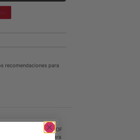
ito
os recomendaciones para
doras Festool OF 1400, OF
o un ajuste perfecto para