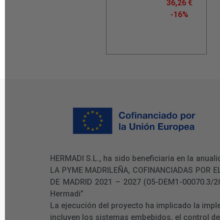
36,26
€
-16%
HERMADI S.L., ha sido beneficiaria en la an
LA PYME MADRILEÑA, COFINANCIADAS POR E
DE MADRID 2021 – 2027 (05-DEM1-00070.3/2024)
Hermadi”
La ejecución del proyecto ha implicado la imp
incluyen los sistemas embebidos, el control d