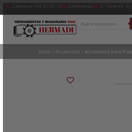
Llámanos 916 97 09 15
Contáctanos
C/ Tenerife 1b
Inicio
/
Accesorios
/
Accesorios para Fre