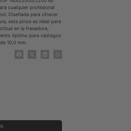
,0/OF 1400/2000/2200 es
ara cualquier profesional
tool. Diseñada para ofrecer
ra, esta pinza es ideal para
titud en la fresadora,
iento óptimo para vástagos
 de 10,0 mm.
VA