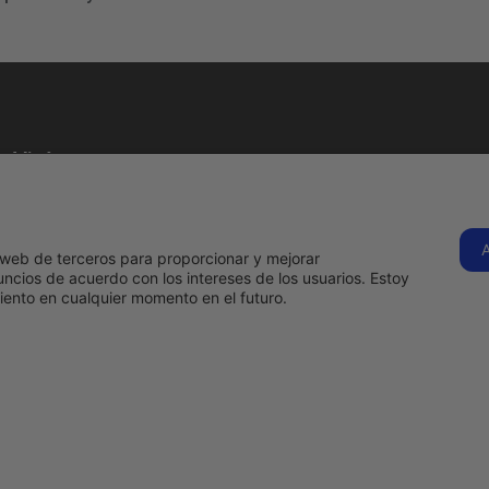
Visítanos
C. Tenerife, 1B,
28970
Humanes de
s
Hermadi Tools | 
os web de terceros para proporcionar y mejorar
Madrid, Madrid
ncios de acuerdo con los intereses de los usuarios. Estoy
Llámanos
ento en cualquier momento en el futuro.
ahora
916 97 09
15
s
comercial@hermadi.com
Ver en
google
o
maps