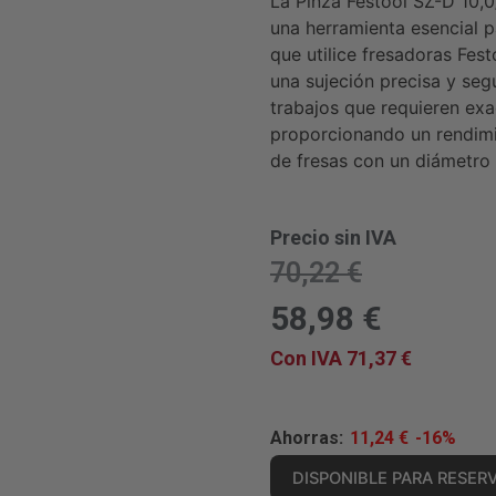
La Pinza Festool SZ-D 10
una herramienta esencial p
que utilice fresadoras Fes
una sujeción precisa y segu
trabajos que requieren exac
proporcionando un rendim
de fresas con un diámetro
Precio sin IVA
70,22
€
58,98
€
Con IVA
71,37
€
Ahorras:
11,24
€
-16%
DISPONIBLE PARA RESER