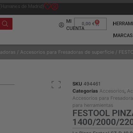
 (Humanes de Madrid)
MI
0
HERRAM
0,00
€
CUENTA
MARCAS
sadoras
/
Accesorios para Fresadoras de superficie
/ FESTO
SKU
494461
Categorías
Accesorios
,
Ac
Accesorios para Fresadora
para herramientas
FESTOOL PINZA
1400/2000/22