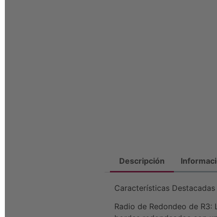
Descripción
Informaci
Características Destacadas 
Radio de Redondeo de R3: L