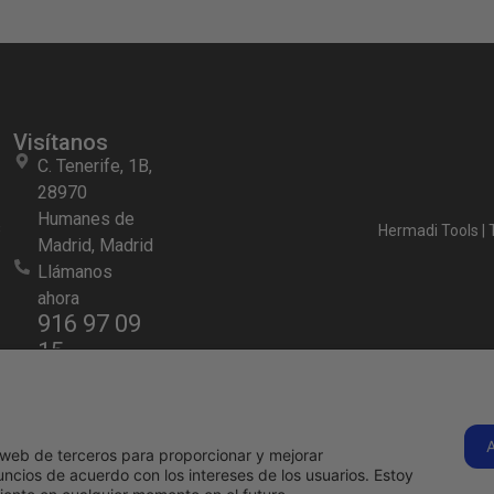
Visítanos
C. Tenerife, 1B,
28970
Humanes de
s
Hermadi Tools | 
Madrid, Madrid
Llámanos
ahora
916 97 09
15
s
comercial@hermadi.com
Ver en
google
os web de terceros para proporcionar y mejorar
o
maps
ncios de acuerdo con los intereses de los usuarios. Estoy