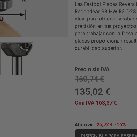
Las Festool Placas Reversi
Redondear S8 HW R3 D28 K
ideal para obtener acabad
precisión en tus proyectos
para trabajar con la fresa 
placas proporcionan resul
durabilidad superior.
Precio sin IVA
160,74
€
135,02
€
Con IVA
163,37
€
Ahorras:
25,72
€
-16%
DISPONIBLE PARA RESER