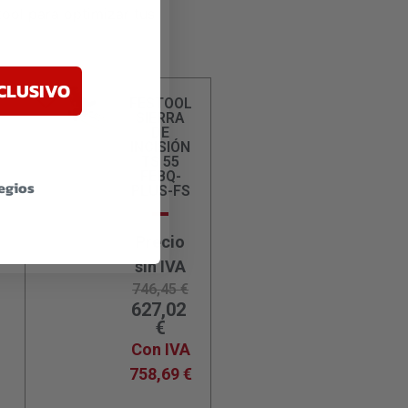
ool para optimizar tus
CLUSIVO
FESTOOL
SIERRA
DE
INCISIÓN
TS 55
FEBQ-
legios
PLUS-FS
Precio
sin IVA
746,45
€
627,02
€
Con IVA
758,69
€