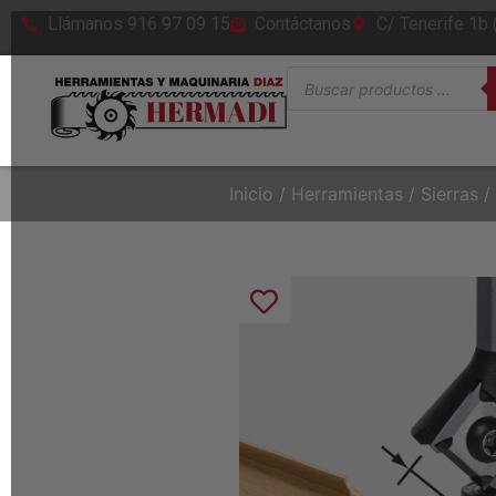
Llámanos 916 97 09 15
Contáctanos
C/ Tenerife 1b
Inicio
/
Herramientas
/
Sierras
/