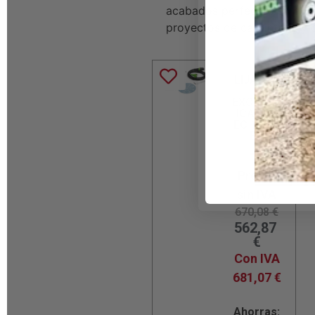
acabados perfectos en el re
proyectos de carpintería y 
LIJADOR
A
EXCÉNTR
ICA ETS
EC 150/3
EQ
Precio
sin IVA
670,08
€
562,87
€
Con IVA
681,07
€
Ahorras: