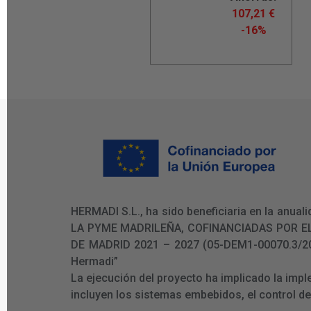
107,21
€
-16%
HERMADI S.L., ha sido beneficiaria en la an
LA PYME MADRILEÑA, COFINANCIADAS POR E
DE MADRID 2021 – 2027 (05-DEM1-00070.3/2024)
Hermadi”
La ejecución del proyecto ha implicado la imp
incluyen los sistemas embebidos, el control d