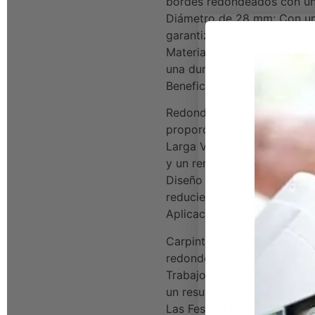
bordes redondeados con un 
Diámetro de 28 mm: Con un 
garantizando una integració
Material de Carburo de Tung
una durabilidad prolongada 
Beneficios Clave de las Plac
Redondeo Preciso y Profesi
proporcionando un acabado 
Larga Vida Útil y Eficiencia
y un rendimiento eficiente,
Diseño Reversible: El diseñ
reduciendo los costos opera
Aplicaciones Recomendada
Carpintería y Ebanistería: 
redondeado de alta calidad 
Trabajo en Madera y Otros 
un resultado profesional y 
Las Festool Placas Reversi