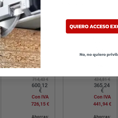
dondeo de bordes. Confía en la calidad y precisión de Fest
obtener resultados excepcionales.
QUIERO ACCESO EX
LIJADOR
LIJADOR
A
A
EXCENTR
EXCENTR
ICA ETS
ICA ETS
EC 150/3
125 REQ-
EQ-PLUS
PLUS
No, no quiero privi
Precio
Precio
sin IVA
sin IVA
714,43
€
434,81
€
600,12
365,24
€
€
Con IVA
Con IVA
726,15
€
441,94
€
Ahorras:
Ahorras: