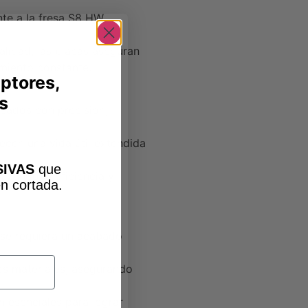
e a la fresa S8 HW,
lidad, las placas aseguran
imiento constante.
iptores,
s
eados con precisión,
recen una vida útil extendida
IVAS
que
izando la eficiencia y
n cortada
.
e se requiera un acabado
os materiales, asegurando
 esenciales para lograr