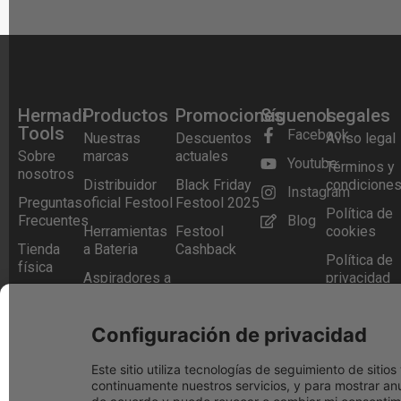
Hermadi
Productos
Promociones
Síguenos
Legales
Tools
Facebook
Nuestras
Descuentos
Aviso legal
Sobre
marcas
actuales
Youtube
Términos y
nosotros
Distribuidor
Black Friday
condicione
Instagram
Preguntas
oficial Festool
Festool 2025
Política de
Frecuentes
Blog
Herramientas
Festool
cookies
Tienda
a Bateria
Cashback
Política de
física
Aspiradores a
privacidad
Contacto
Batería
Condicione
Lijadoras
de
Configuración de privacidad
devolución
Este sitio utiliza tecnologías de seguimiento de siti
Pago segur
continuamente nuestros servicios, y para mostrar anu