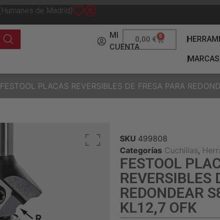
 (Humanes de Madrid)
MI
0
HERRAM
0,00
€
CUENTA
MARCAS
 FESTOOL PLACAS REVERSIBLES DE FRESA PARA REDONDE
SKU
499808
Categorías
Cuchillas
,
Herr
FESTOOL PLA
REVERSIBLES 
REDONDEAR S8
KL12,7 OFK