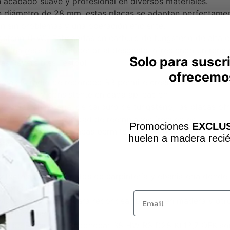
acabado suave y profesional en diversos materiales.
diámetro de 28 mm, estas placas se adaptan perfectament
n sin problemas y una operación eficiente.
steno (HW): Fabricadas en carburo de tungsteno de alta ca
y una resistencia superior al desgaste, ofreciendo un rend
Solo para suscr
as Reversibles Festool:
ofrecemo
onal: El radio de redondeo R3 permite crear bordes redond
elegante y consistente en cada aplicación.
: Gracias al material de carburo de tungsteno, las placas of
 reduciendo la necesidad de reemplazos frecuentes.
Promociones
EXCLUS
o reversible de las placas permite un uso prolongado, maxim
huelen a madera recié
tivos.
s:
Perfectas para proyectos de carpintería y ebanistería dond
y precisión.
Email
Materiales: Ideales para redondear bordes en madera y otr
bien terminado.
bles de Fresa para Redondear S8 HW R3 D28 KL12,7 OFK son