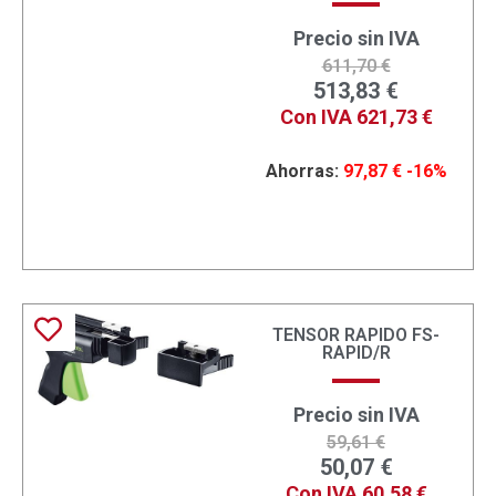
Precio sin IVA
611,70
€
513,83
€
Con IVA
621,73
€
Ahorras:
97,87
€
-16%
TENSOR RAPIDO FS-
RAPID/R
Precio sin IVA
59,61
€
50,07
€
Con IVA
60,58
€