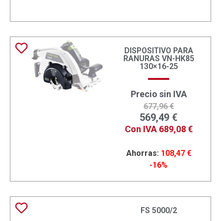
DISPOSITIVO PARA
RANURAS VN-HK85
130×16-25
Precio sin IVA
677,96
€
569,49
€
Con IVA
689,08
€
Ahorras:
108,47
€
-16%
FS 5000/2