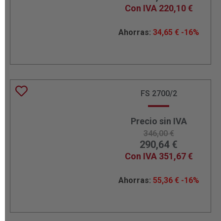
Con IVA
220,10
€
Ahorras:
34,65
€
-16%
FS 2700/2
Precio sin IVA
346,00
€
290,64
€
Con IVA
351,67
€
Ahorras:
55,36
€
-16%