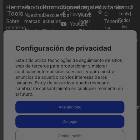
Hermadi
Productos
Promociones
Síguenos
Legales
Visítanos
Hermadi
Tools
Facebook
C.
Tools |
Nuestras
Descuentos
Aviso
Todos
Sobre
marcas
actuales
legal
Tenerife,
Youtube
los
nosotros
1B,
Distribuidor
Black
Términos y
Instagram
derechos
28970
Preguntas
oficial
Friday
condiciones
reservados
Frecuentes
Festool
Festool
Blog
Humanes
Configuración de privacidad
2026.
Política
2025
de
Tienda
Herramientas
de
Madrid,
física
a Bateria
Festool
cookies
Este sitio utiliza tecnologías de seguimiento de sitios
web de terceros para proporcionar y mejorar
Cashback
Madrid
Contacto
Aspiradores
Política
continuamente nuestros servicios, y para mostrar
Llámanos
a Batería
de
anuncios de acuerdo con los intereses de los
ahora
privacidad
usuarios. Estoy de acuerdo y puedo revocar o
Lijadoras
916 97
cambiar mi consentimiento en cualquier momento en
Condiciones
el futuro.
09 15
de
devolución
comercial@herm
Aceptar todo
Pago
Ver en
seguro
google
Denegar
maps
Configuración
Compra