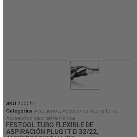
SKU
200051
Categorías
Accesorios
,
Accesorios Aspiradores
,
Accesorios para herramientas
FESTOOL TUBO FLEXIBLE DE
ASPIRACIÓN PLUG IT D 32/22,