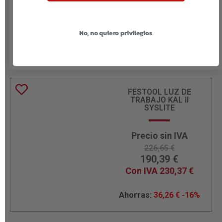
32/22, Antiestático y Liso D 32/22X10M-AS-
GQ/CT, el tubo flexible que ofrece una
combinación ideal de flexibilidad, rendimiento y
No, no quiero privilegios
durabilidad para una aspiración profesional y
eficiente en cualquier proyecto.
FESTOOL LUZ DE
TRABAJO KAL II
SYSLITE
Precio sin IVA
226,65
€
190,39
€
Con IVA
230,37
€
Ahorras:
36,26
€
-16%