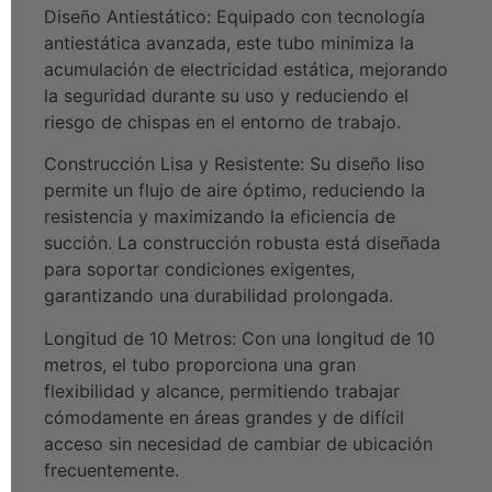
Diseño Antiestático: Equipado con tecnología
antiestática avanzada, este tubo minimiza la
acumulación de electricidad estática, mejorando
la seguridad durante su uso y reduciendo el
riesgo de chispas en el entorno de trabajo.
Construcción Lisa y Resistente: Su diseño liso
permite un flujo de aire óptimo, reduciendo la
resistencia y maximizando la eficiencia de
succión. La construcción robusta está diseñada
para soportar condiciones exigentes,
garantizando una durabilidad prolongada.
Longitud de 10 Metros: Con una longitud de 10
metros, el tubo proporciona una gran
flexibilidad y alcance, permitiendo trabajar
cómodamente en áreas grandes y de difícil
acceso sin necesidad de cambiar de ubicación
frecuentemente.