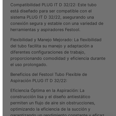
Compatibilidad PLUG IT D 32/22: Este tubo
está diseñado para ser compatible con el
sistema PLUG IT D 32/22, asegurando una
conexión segura y estable con una variedad de
herramientas y aspiradores Festool.
Flexibilidad y Manejo Mejorado: La flexibilidad
del tubo facilita su manejo y adaptación a
diferentes configuraciones de trabajo,
proporcionando comodidad y eficiencia durante
el uso prolongado.
Beneficios del Festool Tubo Flexible de
Aspiración PLUG IT D 32/22:
Eficiencia Óptima en la Aspiración: La
construcción lisa y el diseño antiestático
permiten un flujo de aire sin obstrucciones,
optimizando la eficiencia de la succión y
garantizando un rendimiento constante y eficaz.