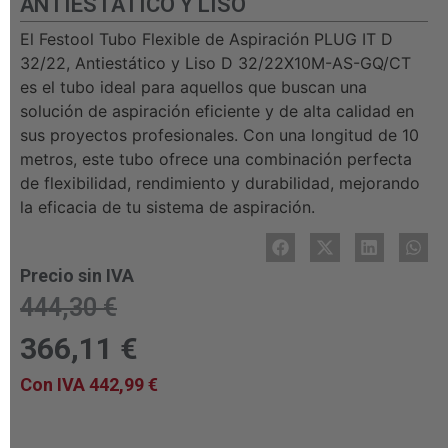
ANTIESTÁTICO Y LISO
El Festool Tubo Flexible de Aspiración PLUG IT D
32/22, Antiestático y Liso D 32/22X10M-AS-GQ/CT
es el tubo ideal para aquellos que buscan una
solución de aspiración eficiente y de alta calidad en
sus proyectos profesionales. Con una longitud de 10
metros, este tubo ofrece una combinación perfecta
de flexibilidad, rendimiento y durabilidad, mejorando
la eficacia de tu sistema de aspiración.
Precio sin IVA
444,30
€
366,11
€
Con IVA
442,99
€