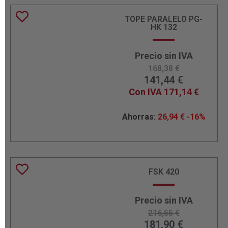
TOPE PARALELO PG-
HK 132
Precio sin IVA
168,38
€
141,44
€
Con IVA
171,14
€
Ahorras:
26,94
€
-16%
FSK 420
Precio sin IVA
216,55
€
181,90
€