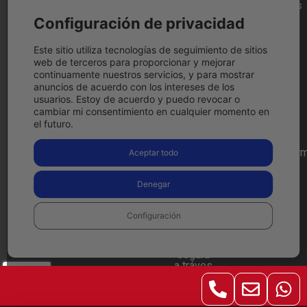
Preguntas
oficial
Friday
condiciones
reservados
Frecuentes
Festool
Festool
Blog
Humanes
Configuración de privacidad
2026.
Política
2025
de
Tienda
Herramientas
de
Madrid,
física
a Bateria
Festool
cookies
Este sitio utiliza tecnologías de seguimiento de sitios
web de terceros para proporcionar y mejorar
Cashback
Madrid
Contacto
Aspiradores
Política
continuamente nuestros servicios, y para mostrar
Llámanos
a Batería
de
anuncios de acuerdo con los intereses de los
ahora
privacidad
usuarios. Estoy de acuerdo y puedo revocar o
Lijadoras
916 97
cambiar mi consentimiento en cualquier momento en
Condiciones
el futuro.
09 15
de
devolución
comercial@herm
Aceptar todo
Pago
Ver en
seguro
google
Denegar
maps
Configuración
Compra
de
forma
segura
a tráves
de