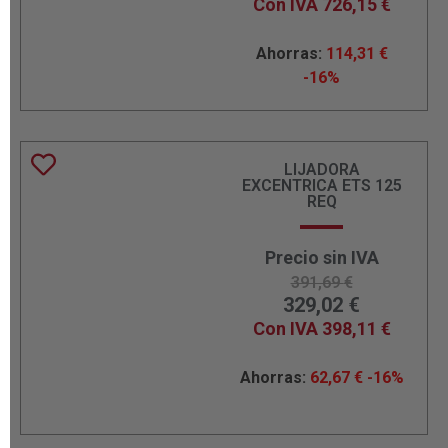
Con IVA
726,15
€
Ahorras:
114,31
€
-16%
LIJADORA
EXCENTRICA ETS 125
REQ
Precio sin IVA
391,69
€
329,02
€
Con IVA
398,11
€
Ahorras:
62,67
€
-16%