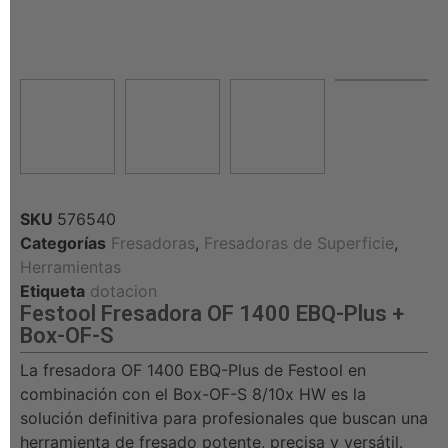
SKU
576540
Categorías
Fresadoras
,
Fresadoras de Superficie
,
Herramientas
Etiqueta
dotacion
Festool Fresadora OF 1400 EBQ-Plus +
Box-OF-S
La fresadora OF 1400 EBQ-Plus de Festool en
combinación con el Box-OF-S 8/10x HW es la
solución definitiva para profesionales que buscan una
herramienta de fresado potente, precisa y versátil.