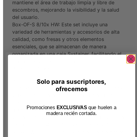
mantiene el área de trabajo limpia y libre de
escombros, mejorando la visibilidad y la salud
del usuario.
Box-OF-S 8/10x HW: Este set incluye una
variedad de herramientas y accesorios de alta
calidad, como fresas y otros elementos
esenciales, que se almacenan de manera
organizada en una caja Systainer, facilitando el
transporte y la accesibilidad.
Beneficios Clave:
Rendimiento Superior para Aplicaciones
Solo para suscriptores,
Diversas: Ideal para fresado de bordes, ranuras
ofrecemos
y molduras detalladas, así como para tareas
que requieren precisión en madera y otros
Promociones
EXCLUSIVAS
que huelen a
materiales.
madera recién cortada
.
Versatilidad y Flexibilidad: La combinación de la
fresadora OF 1400 EBQ-Plus con el Box-OF-S
8/10x HW proporciona flexibilidad para abordar