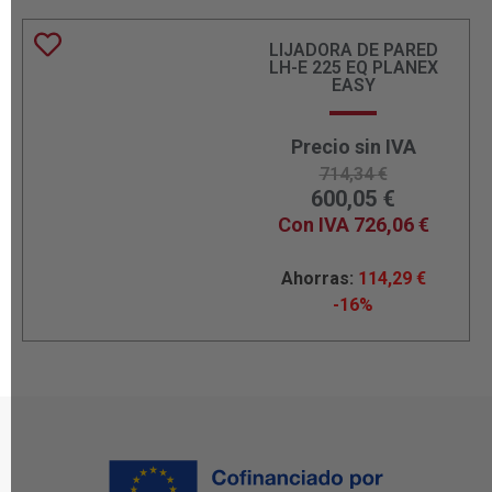
LIJADORA DE PARED
LH-E 225 EQ PLANEX
EASY
Precio sin IVA
714,34
€
600,05
€
Con IVA
726,06
€
Ahorras:
114,29
€
-16%