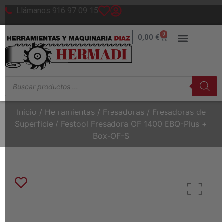
Llámanos 916 97 09 15
0
0,00
€
Inicio
/
Herramientas
/
Fresadoras
/
Fresadoras de
Superficie
/ Festool Fresadora OF 1400 EBQ-Plus +
Box-OF-S