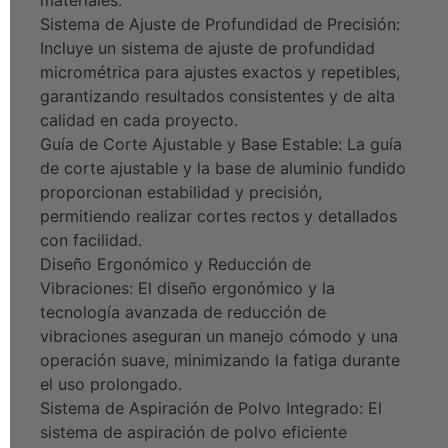
materiales.
Sistema de Ajuste de Profundidad de Precisión:
Incluye un sistema de ajuste de profundidad
micrométrica para ajustes exactos y repetibles,
garantizando resultados consistentes y de alta
calidad en cada proyecto.
Guía de Corte Ajustable y Base Estable: La guía
de corte ajustable y la base de aluminio fundido
proporcionan estabilidad y precisión,
permitiendo realizar cortes rectos y detallados
con facilidad.
Diseño Ergonómico y Reducción de
Vibraciones: El diseño ergonómico y la
tecnología avanzada de reducción de
vibraciones aseguran un manejo cómodo y una
operación suave, minimizando la fatiga durante
el uso prolongado.
Sistema de Aspiración de Polvo Integrado: El
sistema de aspiración de polvo eficiente