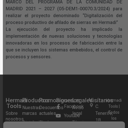
MARCO DEL PROGRAMA DE LA COMUNIDAD DE
MADRID 2021 – 2027 (05-DEM1-00070.3/2024) para
realizar el proyecto denominado “Digitalización del
proceso productivo de afilado de sierras en Hermadi”
La ejecución del proyecto ha implicado la
implementación de nuevas soluciones y tecnologías
innovadoras en los procesos de fabricación entre la
que se incluyen los sistemas embebidos, el control de
procesos y sensores.
Hermadi
Productos
Promociones
Síguenos
Legales
Visítanos
Hermadi
Tools
Facebook
C.
Tools |
Nuestras
Descuentos
Aviso
Todos
Sobre
marcas
actuales
legal
Tenerife,
Youtube
los
nosotros
1B,
Distribuidor
Black
Términos y
Instagram
derechos
28970