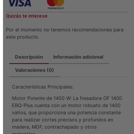
Quizás te interese
Por el momento no tenemos recomendaciones para
este producto.
Descripción
Información adicional
Valoraciones (0)
Características Principales:
Motor Potente de 1400 W: La fresadora OF 1400
EBQ-Plus cuenta con un motor robusto de 1400
vatios, que proporciona una potencia constante
para realizar cortes precisos y profundos en
madera, MDF, contrachapado y otros