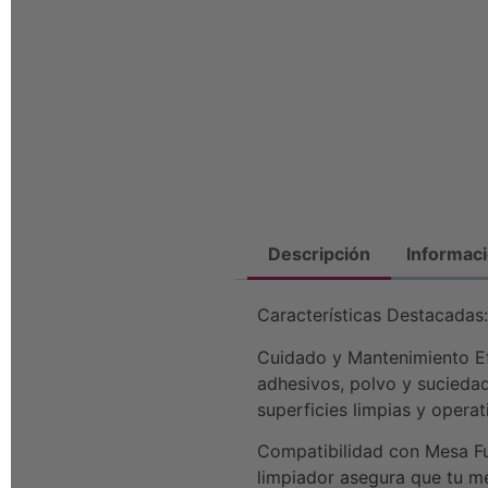
Descripción
Informaci
Características Destacadas:
Cuidado y Mantenimiento Efe
adhesivos, polvo y sucieda
superficies limpias y operat
Compatibilidad con Mesa Fu
limpiador asegura que tu me