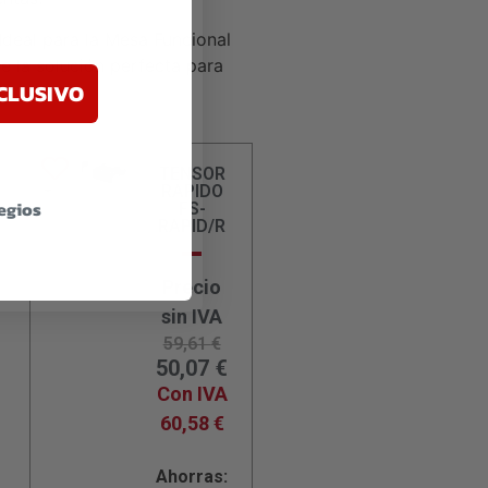
Ideal para la Mesa Funcional
e la solución perfecta para
CLUSIVO
TENSOR
RAPIDO
legios
FS-
RAPID/R
Precio
sin IVA
59,61
€
50,07
€
Con IVA
60,58
€
Ahorras: