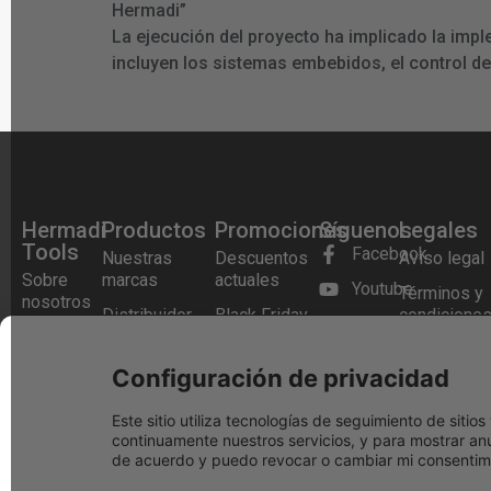
Hermadi”
La ejecución del proyecto ha implicado la imp
incluyen los sistemas embebidos, el control d
Hermadi
Productos
Promociones
Síguenos
Legales
Tools
Facebook
Nuestras
Descuentos
Aviso legal
Sobre
marcas
actuales
Youtube
Términos y
nosotros
Distribuidor
Black Friday
condicione
Instagram
Preguntas
oficial Festool
Festool 2025
Política de
Frecuentes
Blog
Herramientas
Festool
cookies
Configuración de privacidad
Tienda
a Bateria
Cashback
Política de
física
Este sitio utiliza tecnologías de seguimiento de siti
Aspiradores a
privacidad
continuamente nuestros servicios, y para mostrar anu
Contacto
Batería
de acuerdo y puedo revocar o cambiar mi consentimi
Condicione
Lijadoras
de