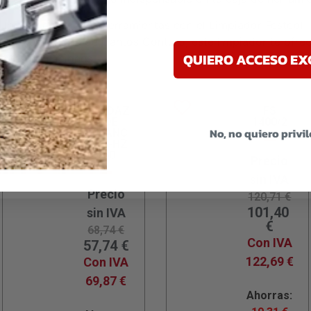
a longevidad de tus herramientas con el Limpiador Festool. 
y la Aplacadora de Cantos Conturo, este limpiador te ofrec
QUIERO ACCESO EX
ectas condiciones.
MORDAZ
FS
A DE
1400/2
No, no quiero privi
PALANC
A FS-HZ
160
Precio
sin IVA
Precio
120,71
€
101,40
sin IVA
€
68,74
€
Con IVA
57,74
€
122,69
€
Con IVA
69,87
€
Ahorras: