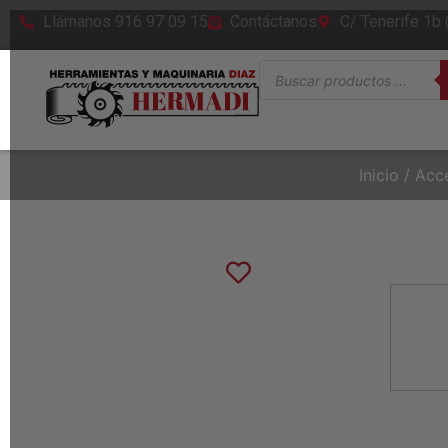
Llámanos 916 97 09 15
Contáctanos
C/ Tenerife 1b
Inicio
/
Acc