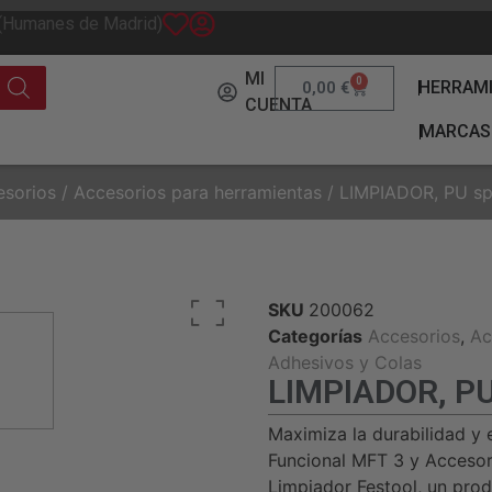
 (Humanes de Madrid)
MI
0
HERRAM
0,00
€
CUENTA
MARCAS
esorios
/
Accesorios para herramientas
/ LIMPIADOR, PU s
SKU
200062
Categorías
Accesorios
,
Ac
Adhesivos y Colas
LIMPIADOR, PU
Maximiza la durabilidad y 
Funcional MFT 3 y Accesor
Limpiador Festool, un pro