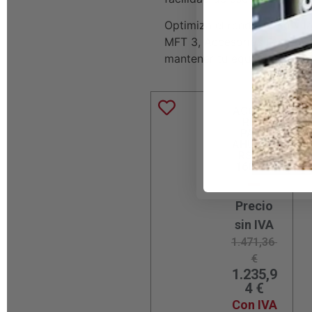
Optimiza el rendimiento y l
MFT 3, Accesorios Festool, 
mantener tu equipo en perf
ACCESO
RIOS
PARA
AHUCAR
RS-HK
160×80
Precio
sin IVA
1.471,36
€
1.235,9
4
€
Con IVA