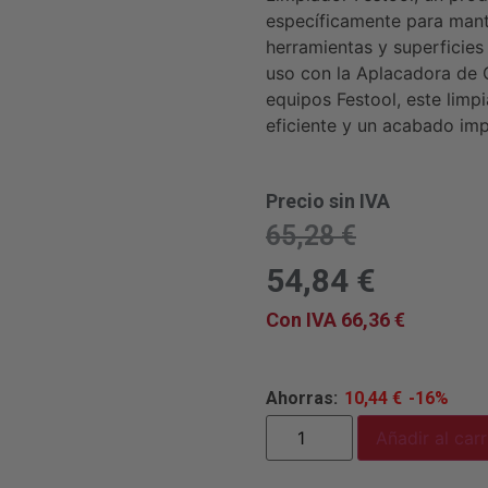
específicamente para mant
herramientas y superficies 
uso con la Aplacadora de 
equipos Festool, este limp
eficiente y un acabado im
Precio sin IVA
65,28
€
54,84
€
Con IVA
66,36
€
Ahorras:
10,44
€
-16%
Añadir al carr