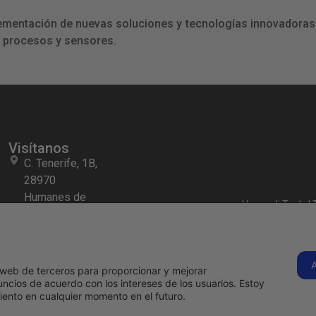
lementación de nuevas soluciones y tecnologías innovadoras 
e procesos y sensores.
Visítanos
C. Tenerife, 1B,
28970
Humanes de
s
Hermadi Tools | 
Madrid, Madrid
Llámanos
ahora
916 97 09
os web de terceros para proporcionar y mejorar
15
ncios de acuerdo con los intereses de los usuarios. Estoy
ento en cualquier momento en el futuro.
s
comercial@hermadi.com