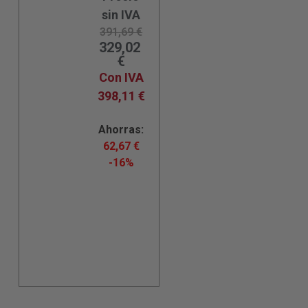
sin IVA
391,69
€
329,02
€
Con IVA
398,11
€
Ahorras:
62,67
€
-16%