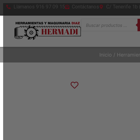
Llámanos 916 97 09 15
Contáctanos
C/ Tenerife 1b
Inicio
/
Herramie