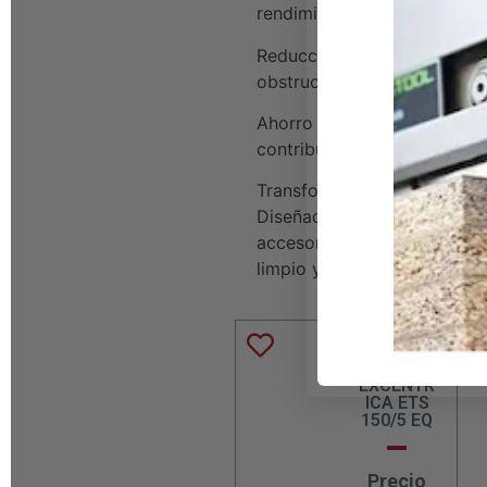
rendimiento del sistema de 
Reducción de Mantenimiento:
obstrucciones, asegurando 
Ahorro a Largo Plazo: La pro
contribuyen a un ahorro sign
Transforma la gestión del p
Diseñado para proporcionar 
accesorio es esencial para 
limpio y saludable.
LIJADOR
A
EXCENTR
ICA ETS
150/5 EQ
Precio