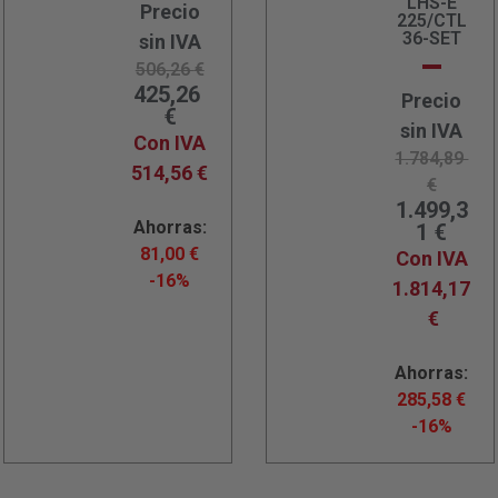
LHS-E
Precio
225/CTL
36-SET
sin IVA
506,26
€
425,26
Precio
€
sin IVA
Con IVA
1.784,89
514,56
€
€
1.499,3
Ahorras:
1
€
81,00
€
Con IVA
-16%
1.814,17
€
Ahorras:
285,58
€
-16%