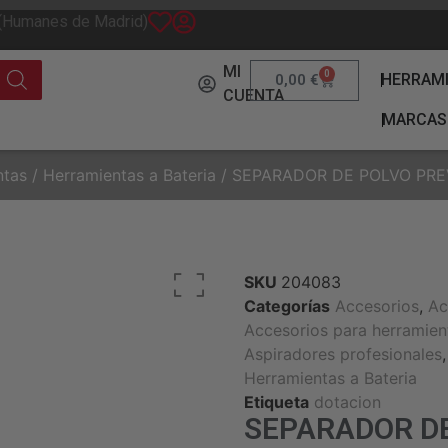
 (Humanes de Madrid)
MI
0
HERRAM
0,00
€
CUENTA
MARCAS
ntas
/
Herramientas a Bateria
/ SEPARADOR DE POLVO PRE
SKU
204083
Categorías
Accesorios
,
Ac
Accesorios para herramien
Aspiradores profesionales
Herramientas a Bateria
Etiqueta
dotacion
SEPARADOR D