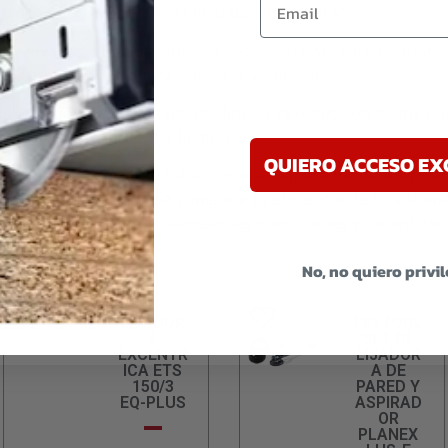
aspiración y mantiene un flujo de aire constante.
 Minimiza el mantenimiento necesario para tu aspirador y
un funcionamiento más continuo y eficiente.
longación de la vida útil del filtro y la reducción de los 
ificativo a lo largo del tiempo.
QUIERO ACCESO EX
olvo en tu espacio de trabajo con el Separador de Polvo P
una protección eficaz y mejorar la eficiencia de tu sistema
mantener tu equipo en excelentes condiciones y garantizar
No, no quiero privi
LIJADOR
FESTOOL
A
SET DE
EXCENTR
LIJADOR
ICA ETS
A DE
150/3
PARED Y
EQ-PLUS
ASPIRAD
OR
PLANEX