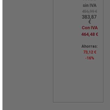
sin IVA
456,99
€
383,87
€
Con IVA
464,48
€
Ahorras:
73,12
€
-16%