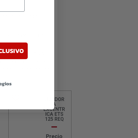
 reduce el riesgo de
costos de mantenimiento
CLUSIVO
revio Festool CT-VA-20.
 de aspiración, este
 un entorno de trabajo
legios
LIJADOR
A
EXCENTR
ICA ETS
125 REQ
Precio