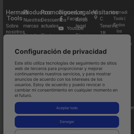
Hermadi
Productos
Promociones
Síguenos
Legales
Visítanos
Hermadi
Tools
Facebook
C.
Tools |
Nuestras
Descuentos
Aviso
Todos
Sobre
marcas
actuales
legal
Tenerife,
Youtube
los
nosotros
1B,
Distribuidor
Black
Términos y
Instagram
derechos
28970
Preguntas
oficial
Friday
condiciones
reservados
Frecuentes
Festool
Festool
Blog
Humanes
2026.
Configuración de privacidad
Política
2025
de
Tienda
Herramientas
de
Madrid,
física
a Bateria
Festool
cookies
Este sitio utiliza tecnologías de seguimiento de sitios
web de terceros para proporcionar y mejorar
Cashback
Madrid
Contacto
Aspiradores
Política
continuamente nuestros servicios, y para mostrar
Llámanos
a Batería
de
anuncios de acuerdo con los intereses de los
ahora
privacidad
usuarios. Estoy de acuerdo y puedo revocar o
Lijadoras
916 97
cambiar mi consentimiento en cualquier momento en
Condiciones
el futuro.
09 15
de
devolución
comercial@herm
Aceptar todo
Pago
Ver en
seguro
google
Denegar
maps