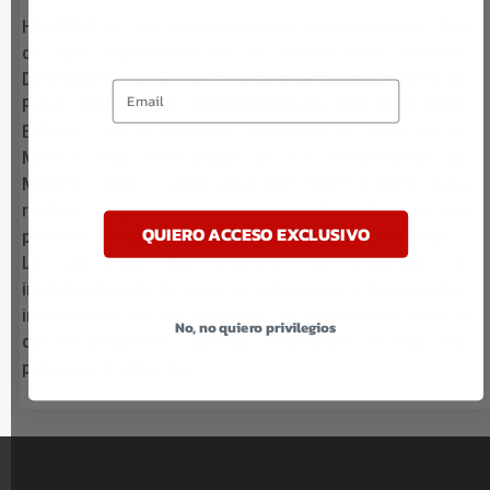
HERMADI S.L., ha sido beneficiaria en la anualidad 2024
de una subvención en la convocatoria AYUDAS
DESTINADAS A PROYECTOS DE DIGITALIZACIÓN DE LA
Email
PYME MADRILEÑA, COFINANCIADAS POR EL FONDO
EUROPEO DE DESARROLLO REGIONAL (FEDER), EN EL
MARCO DEL PROGRAMA DE LA COMUNIDAD DE
MADRID 2021 – 2027 (05-DEM1-00070.3/2024) para
realizar el proyecto denominado “Digitalización del
QUIERO ACCESO EXCLUSIVO
proceso productivo de afilado de sierras en Hermadi”
La ejecución del proyecto ha implicado la
implementación de nuevas soluciones y tecnologías
innovadoras en los procesos de fabricación entre la
No, no quiero privilegios
que se incluyen los sistemas embebidos, el control de
procesos y sensores.