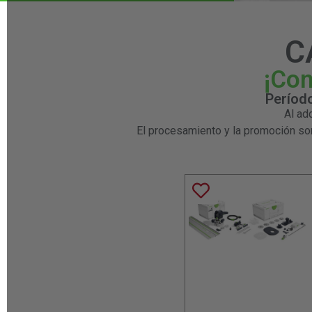
C
¡Con
Período
Al ad
El procesamiento y la promoción son