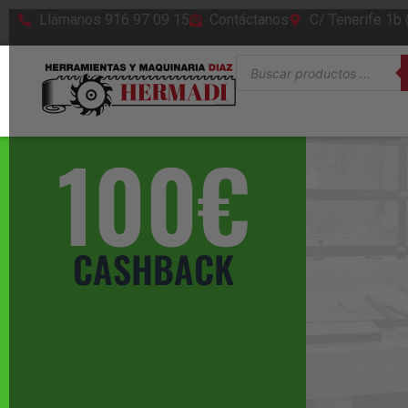
Llámanos 916 97 09 15
Contáctanos
C/ Tenerife 1b
100€
CASHBACK