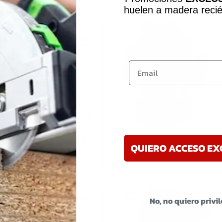
huelen a madera recié
FESTOOL
FRESADORA OF 1400
EBQ-PLUS + BOX-OF-
S
Email
Precio sin IVA
1.098,91
€
923,08
€
Con IVA
1.116,93
€
Ahorras:
175,83
€
QUIERO ACCESO EX
-16%
No, no quiero privi
FRESADORA OF 2200
EB-PLUS