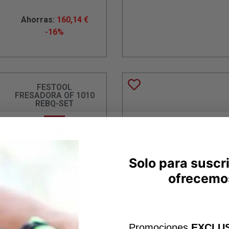
Ahorras:
160,14
€
-16%
FESTOOL
FRESADORA OF 1010
REBQ-SET
Precio sin IVA
920,10
€
772,88
€
Solo para suscr
Con IVA
935,18
€
ofrecemo
Ahorras:
147,22
€
-16%
Promociones
EXCLUS