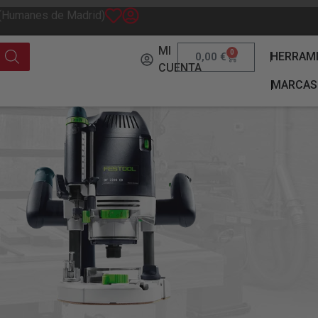
 (Humanes de Madrid)
MI
0
HERRAM
0,00
€
CUENTA
MARCAS