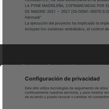
LA PYME MADRILEÑA, COFINANCIADAS POR E
DE MADRID 2021 – 2027 (05-DEM1-00070.3/2024)
Hermadi”
La ejecución del proyecto ha implicado la imp
incluyen los sistemas embebidos, el control d
Hermadi
Productos
Promociones
Síguenos
Legales
Tools
Facebook
Nuestras
Descuentos
Aviso legal
Sobre
marcas
actuales
Configuración de privacidad
Youtube
Términos y
nosotros
Distribuidor
Black Friday
condicione
Instagram
Este sitio utiliza tecnologías de seguimiento de siti
Preguntas
oficial Festool
Festool 2025
continuamente nuestros servicios, y para mostrar anu
Política de
Frecuentes
Blog
de acuerdo y puedo revocar o cambiar mi consentimi
Herramientas
Festool
cookies
Tienda
a Bateria
Cashback
Política de
física