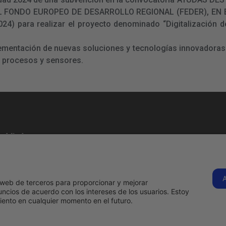
L FONDO EUROPEO DE DESARROLLO REGIONAL (FEDER), E
 para realizar el proyecto denominado “Digitalización de
lementación de nuevas soluciones y tecnologías innovadoras 
e procesos y sensores.
Visítanos
C. Tenerife, 1B,
28970
Humanes de
s
Hermadi Tools | 
os web de terceros para proporcionar y mejorar
Madrid, Madrid
ncios de acuerdo con los intereses de los usuarios. Estoy
Llámanos
ento en cualquier momento en el futuro.
ahora
916 97 09