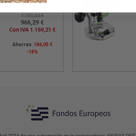
Precio sin IVA
1.150,34
€
966,29
€
Con IVA
1.169,21
€
Ahorras:
184,05
€
-16%
ualidad 2024 de una subvención en la convocatoria AYUDAS