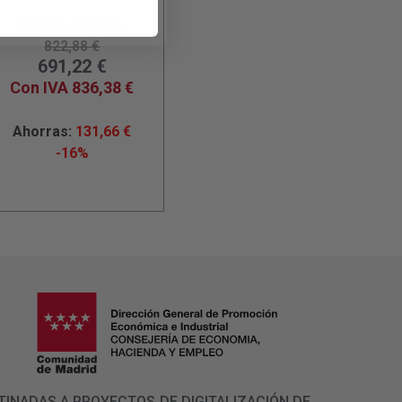
Precio sin IVA
822,88
€
691,22
€
Con IVA
836,38
€
Ahorras:
131,66
€
-16%
 DESTINADAS A PROYECTOS DE DIGITALIZACIÓN DE