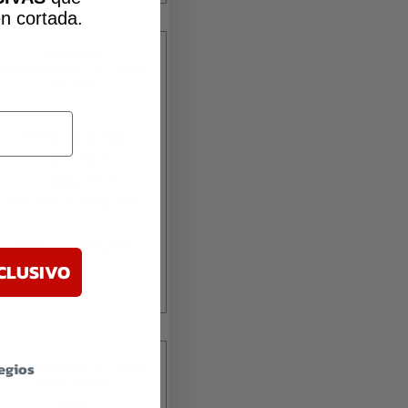
n cortada
.
FESTOOL
FRESADORA OF 2200
EB-SET
Precio sin IVA
1.671,12
€
1.403,74
€
Con IVA
1.698,53
€
Ahorras:
267,38
€
CLUSIVO
-16%
legios
FRESADORA OF 1400
EBQ-PLUS