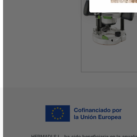
HERMADI S.L., ha sido beneficiaria en la an