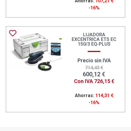
Ahorras:
107,21
€
-16%
LIJADORA
EXCENTRICA ETS EC
150/3 EQ-PLUS
Precio sin IVA
714,43
€
600,12
€
Con IVA
726,15
€
Ahorras:
114,31
€
-16%