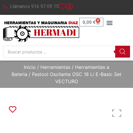
Llámanos 916 97 09 15
0
0,00
€
Inicio
/
Herramientas
/
Herramientas a
Bateria
/ Festool Oscilante OSC 18 Li E-Basic Set
VECTURO