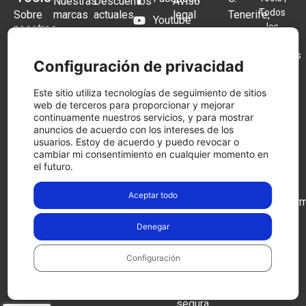
Nuestras
Descuentos
Aviso
Todos
Sobre
marcas
actuales
legal
Tenerife,
Youtube
los
nosotros
1B,
Distribuidor
Black
Términos y
Instagram
derechos
28970
Preguntas
oficial
Friday
condiciones
reservados
Frecuentes
Festool
Festool
Blog
Humanes
Configuración de privacidad
2026.
Política
2025
de
Tienda
Herramientas
de
Este sitio utiliza tecnologías de seguimiento de sitios
Madrid,
física
a Bateria
Festool
cookies
web de terceros para proporcionar y mejorar
Cashback
Madrid
continuamente nuestros servicios, y para mostrar
Contacto
Aspiradores
Política
Llámanos
anuncios de acuerdo con los intereses de los
a Batería
de
usuarios. Estoy de acuerdo y puedo revocar o
ahora
privacidad
cambiar mi consentimiento en cualquier momento en
Lijadoras
916 97
el futuro.
Condiciones
09 15
de
Aceptar todo
devolución
comercial@herm
Pago
Ver en
Denegar
seguro
google
maps
Configuración
Compra
de
forma
segura