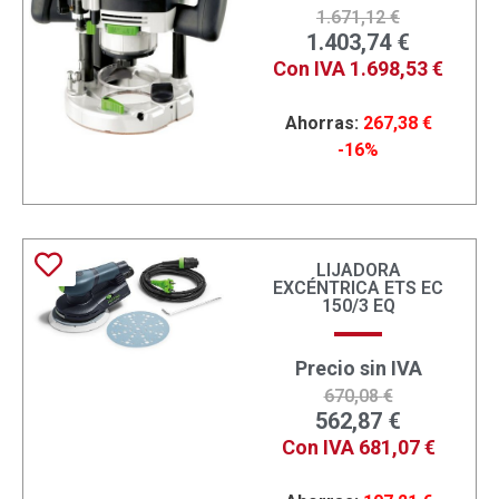
1.671,12
€
1.403,74
€
Con IVA
1.698,53
€
Ahorras:
267,38
€
-16%
LIJADORA
EXCÉNTRICA ETS EC
150/3 EQ
Precio sin IVA
670,08
€
562,87
€
Con IVA
681,07
€